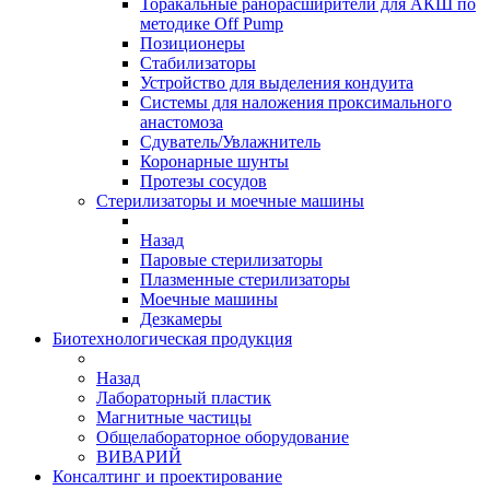
Торакальные ранорасширители для АКШ по
методике Off Pump
Позиционеры
Стабилизаторы
Устройство для выделения кондуита
Системы для наложения проксимального
анастомоза
Сдуватель/Увлажнитель
Коронарные шунты
Протезы сосудов
Стерилизаторы и моечные машины
Назад
Паровые стерилизаторы
Плазменные стерилизаторы
Моечные машины
Дезкамеры
Биотехнологическая продукция
Назад
Лабораторный пластик
Магнитные частицы
Общелабораторное оборудование
ВИВАРИЙ
Консалтинг и проектирование