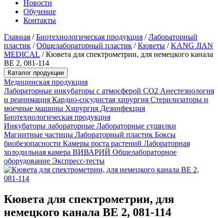
Новости
Обучение
Контакты
Главная
/
Биотехнологическая продукция
/
Лабораторный
пластик
/
Общелабораторный пластик
/
Кюветы
/
KANG JIAN
MEDICAL
/
Кювета для спектрометрии, для немецкого канала
BE 2, 081-114
Каталог продукции
Медицинская продукция
Лабораторные инкубаторы с атмосферой CO2
Анестезиология
и реанимация
Кардио-сосудистая хирургия
Стерилизаторы и
моечные машины
Хирургия
Дезинфекция
Биотехнологическая продукция
Инкубаторы лабораторные
Лабораторные сушилки
Магнитные частицы
Лабораторный пластик
Боксы
биобезопасности
Камеры роста растений
Лабораторная
холодильная камера
ВИВАРИЙ
Общелабораторное
оборудование
Экспресс-тесты
Кювета для спектрометрии, для
немецкого канала BE 2, 081-114