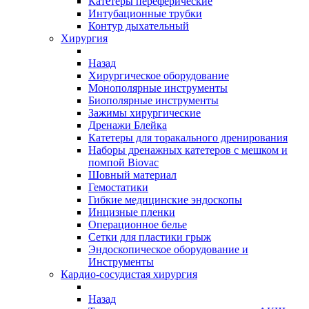
Катетеры переферические
Интубационные трубки
Контур дыхательный
Хирургия
Назад
Хирургическое оборудование
Монополярные инструменты
Биополярные инструменты
Зажимы хирургические
Дренажи Блейка
Катетеры для торакального дренирования
Наборы дренажных катетеров с мешком и
помпой Biovac
Шовный материал
Гемостатики
Гибкие медицинские эндоскопы
Инцизные пленки
Операционное белье
Сетки для пластики грыж
Эндоскопическое оборудование и
Инструменты
Кардио-сосудистая хирургия
Назад