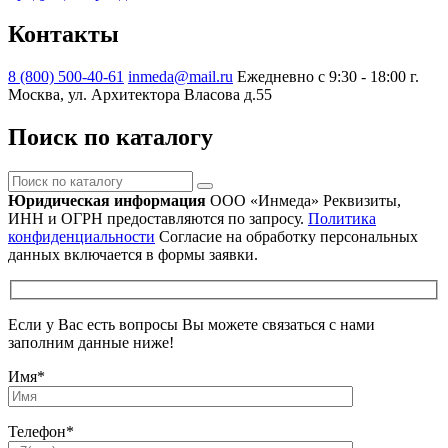
Контакты
8 (800) 500-40-61
inmeda@mail.ru
Ежедневно с 9:30 - 18:00
г.
Москва, ул. Архитектора Власова д.55
Поиск по каталогу
Поиск
по
Юридическая информация
ООО «Инмеда»
Реквизиты,
каталогу
ИНН и ОГРН предоставляются по запросу.
Политика
конфиденциальности
Согласие на обработку персональных
данных включается в формы заявки.
Если у Вас есть вопросы Вы можете связаться с нами
заполним данные ниже!
Имя
*
Телефон
*