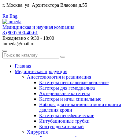
г. Москва, ул. Архитектора Власова д.55
Работаем с 2010 года.
Ru
Eng
Медицинская и научная компания
8 (800) 500-40-61
Ежедневно с 9:30 - 18:00
inmeda@mail.ru
Поиск
по
каталогу
Главная
Медицинская продукция
Анестезиология и реанимация
Катетеры центральные венозные
Катетеры для гемодиализа
Артериальные катетеры
Катетеры и иглы спинальные
Наборы для инвазивного мониторинга
давления крови
Катетеры переферические
Интубационные трубки
Контур дыхательный
Хирургия