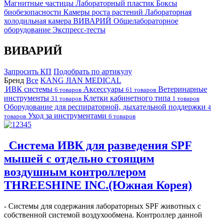
Магнитные частицы
Лабораторный пластик
Боксы
биобезопасности
Камеры роста растений
Лабораторная
холодильная камера
ВИВАРИЙ
Общелабораторное
оборудование
Экспресс-тесты
ВИВАРИЙ
Запросить КП
Подобрать по артикулу
Бренд
Все
KANG JIAN MEDICAL
ИВК системы
Аксессуары
Ветеринарные
6 товаров
61 товаров
инструменты
Клетки кабинетного типа
31 товаров
1 товаров
Оборудование для респираторной, дыхательной поддержки
4
Уход за инструментами
товаров
6 товаров
Система ИВК для разведения SPF
мышей с отдельно стоящим
воздушным контроллером
THREESHINE INC.(Южная Корея)
- Системы для содержания лабораторных SPF животных с
собственной системой воздухообмена. Контроллер данной