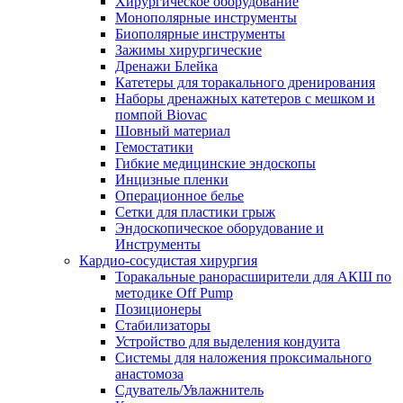
Хирургическое оборудование
Монополярные инструменты
Биополярные инструменты
Зажимы хирургические
Дренажи Блейка
Катетеры для торакального дренирования
Наборы дренажных катетеров с мешком и
помпой Biovac
Шовный материал
Гемостатики
Гибкие медицинские эндоскопы
Инцизные пленки
Операционное белье
Сетки для пластики грыж
Эндоскопическое оборудование и
Инструменты
Кардио-сосудистая хирургия
Торакальные ранорасширители для АКШ по
методике Off Pump
Позиционеры
Стабилизаторы
Устройство для выделения кондуита
Системы для наложения проксимального
анастомоза
Сдуватель/Увлажнитель