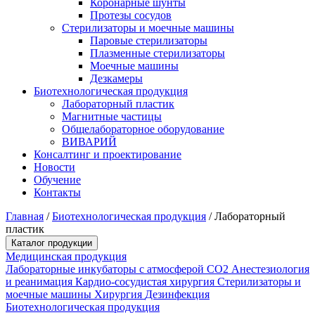
Коронарные шунты
Протезы сосудов
Стерилизаторы и моечные машины
Паровые стерилизаторы
Плазменные стерилизаторы
Моечные машины
Дезкамеры
Биотехнологическая продукция
Лабораторный пластик
Магнитные частицы
Общелабораторное оборудование
ВИВАРИЙ
Консалтинг и проектирование
Новости
Обучение
Контакты
Главная
/
Биотехнологическая продукция
/
Лабораторный
пластик
Каталог продукции
Медицинская продукция
Лабораторные инкубаторы с атмосферой CO2
Анестезиология
и реанимация
Кардио-сосудистая хирургия
Стерилизаторы и
моечные машины
Хирургия
Дезинфекция
Биотехнологическая продукция