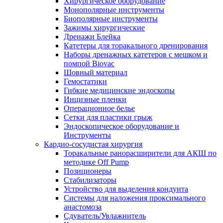
Хирургическое оборудование
Монополярные инструменты
Биополярные инструменты
Зажимы хирургические
Дренажи Блейка
Катетеры для торакального дренирования
Наборы дренажных катетеров с мешком и
помпой Biovac
Шовный материал
Гемостатики
Гибкие медицинские эндоскопы
Инцизные пленки
Операционное белье
Сетки для пластики грыж
Эндоскопическое оборудование и
Инструменты
Кардио-сосудистая хирургия
Торакальные ранорасширители для АКШ по
методике Off Pump
Позиционеры
Стабилизаторы
Устройство для выделения кондуита
Системы для наложения проксимального
анастомоза
Сдуватель/Увлажнитель