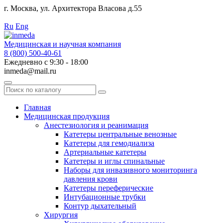
г. Москва, ул. Архитектора Власова д.55
Работаем с 2010 года.
Ru
Eng
Медицинская и научная компания
8 (800) 500-40-61
Ежедневно с 9:30 - 18:00
inmeda@mail.ru
Поиск
по
каталогу
Главная
Медицинская продукция
Анестезиология и реанимация
Катетеры центральные венозные
Катетеры для гемодиализа
Артериальные катетеры
Катетеры и иглы спинальные
Наборы для инвазивного мониторинга
давления крови
Катетеры переферические
Интубационные трубки
Контур дыхательный
Хирургия