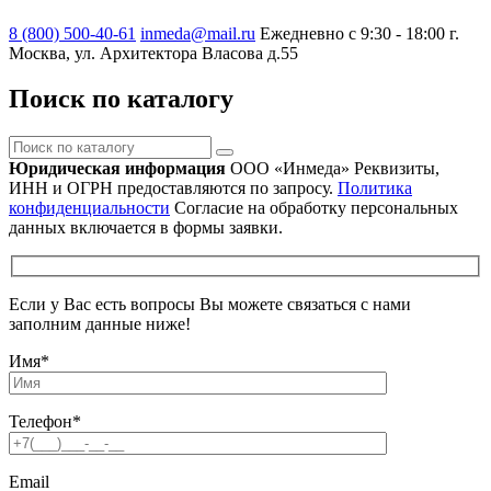
8 (800) 500-40-61
inmeda@mail.ru
Ежедневно с 9:30 - 18:00
г.
Москва, ул. Архитектора Власова д.55
Поиск по каталогу
Поиск
по
Юридическая информация
ООО «Инмеда»
Реквизиты,
каталогу
ИНН и ОГРН предоставляются по запросу.
Политика
конфиденциальности
Согласие на обработку персональных
данных включается в формы заявки.
Если у Вас есть вопросы Вы можете связаться с нами
заполним данные ниже!
Имя
*
Телефон
*
Email