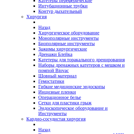
Катетеры переферические
Интубационные трубки
Контур дыхательный
Хирургия
Назад
Хирургическое оборудование
Монополярные инструменты
Биополярные инструменты
Зажимы хирургические
Дренажи Блейка
Катетеры для торакального дренирования
Наборы дренажных катетеров с мешком и
помпой Biovac
Шовный материал
Гемостатики
Гибкие медицинские эндоскопы
Инцизные пленки
Операционное белье
Сетки для пластики грыж
Эндоскопическое оборудование и
Инструменты
Кардио-сосудистая хирургия
Назад