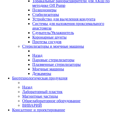
Торакальные ранорасширители для АКШ по
методике Off Pump
Позиционеры
Стабилизаторы
Устройство для выделения кондуита
Системы для наложения проксимального
анастомоза
Сдуватель/Увлажнитель
Коронарные шунты
Протезы сосудов
Стерилизаторы и моечные машины
Назад
Паровые стерилизаторы
Плазменные стерилизаторы
Моечные машины
Дезкамеры
Биотехнологическая продукция
Назад
Лабораторный пластик
Магнитные частицы
Общелабораторное оборудование
ВИВАРИЙ
Консалтинг и проектирование