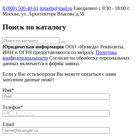
8 (800) 500-40-61
inmeda@mail.ru
Ежедневно с 9:30 - 18:00
г.
Москва, ул. Архитектора Власова д.55
Поиск по каталогу
Поиск
по
Юридическая информация
ООО «Инмеда»
Реквизиты,
каталогу
ИНН и ОГРН предоставляются по запросу.
Политика
конфиденциальности
Согласие на обработку персональных
данных включается в формы заявки.
Если у Вас есть вопросы Вы можете связаться с нами
заполним данные ниже!
Имя
*
Телефон
*
Email