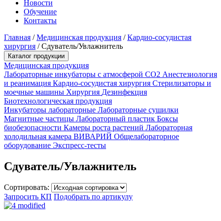
Новости
Обучение
Контакты
Главная
/
Медицинская продукция
/
Кардио-сосудистая
хирургия
/
Сдуватель/Увлажнитель
Каталог продукции
Медицинская продукция
Лабораторные инкубаторы с атмосферой CO2
Анестезиология
и реанимация
Кардио-сосудистая хирургия
Стерилизаторы и
моечные машины
Хирургия
Дезинфекция
Биотехнологическая продукция
Инкубаторы лабораторные
Лабораторные сушилки
Магнитные частицы
Лабораторный пластик
Боксы
биобезопасности
Камеры роста растений
Лабораторная
холодильная камера
ВИВАРИЙ
Общелабораторное
оборудование
Экспресс-тесты
Сдуватель/Увлажнитель
Сортировать:
Запросить КП
Подобрать по артикулу