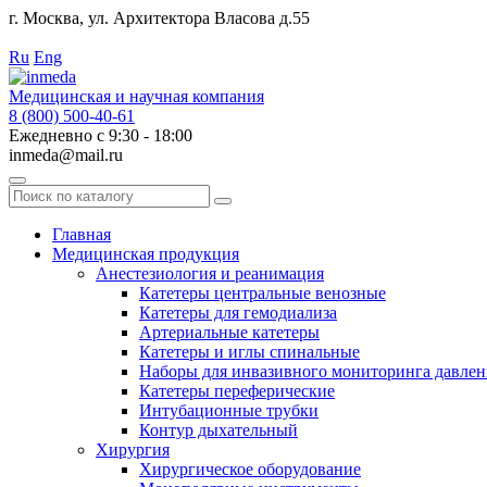
г. Москва, ул. Архитектора Власова д.55
Работаем с 2010 года.
Ru
Eng
Медицинская и научная компания
8 (800) 500-40-61
Ежедневно с 9:30 - 18:00
inmeda@mail.ru
Поиск
по
каталогу
Главная
Медицинская продукция
Анестезиология и реанимация
Катетеры центральные венозные
Катетеры для гемодиализа
Артериальные катетеры
Катетеры и иглы спинальные
Наборы для инвазивного мониторинга давлен
Катетеры переферические
Интубационные трубки
Контур дыхательный
Хирургия
Хирургическое оборудование