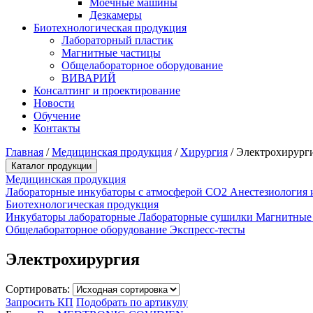
Моечные машины
Дезкамеры
Биотехнологическая продукция
Лабораторный пластик
Магнитные частицы
Общелабораторное оборудование
ВИВАРИЙ
Консалтинг и проектирование
Новости
Обучение
Контакты
Главная
/
Медицинская продукция
/
Хирургия
/
Электрохирург
Каталог продукции
Медицинская продукция
Лабораторные инкубаторы с атмосферой CO2
Анестезиология 
Биотехнологическая продукция
Инкубаторы лабораторные
Лабораторные сушилки
Магнитные
Общелабораторное оборудование
Экспресс-тесты
Электрохирургия
Сортировать:
Запросить КП
Подобрать по артикулу