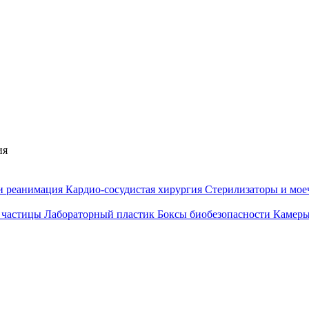
ия
и реанимация
Кардио-сосудистая хирургия
Стерилизаторы и мо
 частицы
Лабораторный пластик
Боксы биобезопасности
Камеры