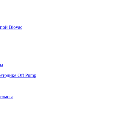
пой Biovac
ты
етодике Off Pump
томоза