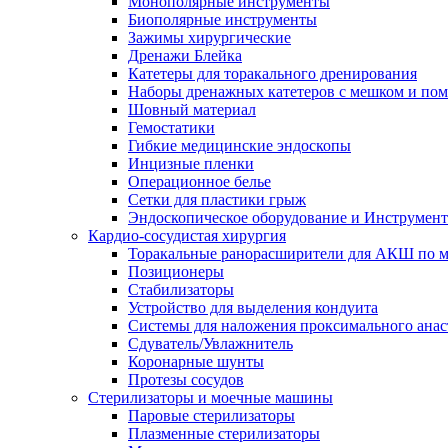
Монополярные инструменты
Биополярные инструменты
Зажимы хирургические
Дренажи Блейка
Катетеры для торакального дренирования
Наборы дренажных катетеров с мешком и пом
Шовный материал
Гемостатики
Гибкие медицинские эндоскопы
Инцизные пленки
Операционное белье
Сетки для пластики грыж
Эндоскопическое оборудование и Инструмен
Кардио-сосудистая хирургия
Торакальные ранорасширители для АКШ по м
Позиционеры
Стабилизаторы
Устройство для выделения кондуита
Системы для наложения проксимального анас
Сдуватель/Увлажнитель
Коронарные шунты
Протезы сосудов
Стерилизаторы и моечные машины
Паровые стерилизаторы
Плазменные стерилизаторы