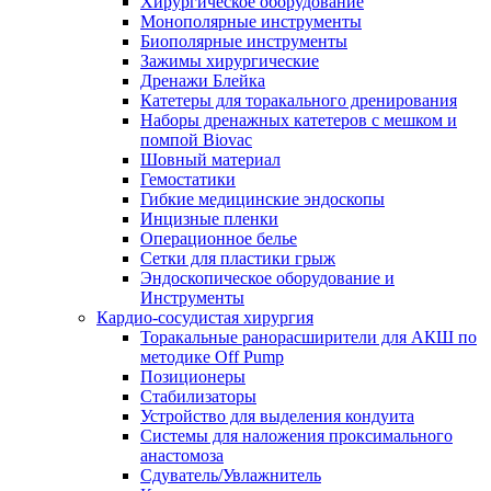
Хирургическое оборудование
Монополярные инструменты
Биополярные инструменты
Зажимы хирургические
Дренажи Блейка
Катетеры для торакального дренирования
Наборы дренажных катетеров с мешком и
помпой Biovac
Шовный материал
Гемостатики
Гибкие медицинские эндоскопы
Инцизные пленки
Операционное белье
Сетки для пластики грыж
Эндоскопическое оборудование и
Инструменты
Кардио-сосудистая хирургия
Торакальные ранорасширители для АКШ по
методике Off Pump
Позиционеры
Стабилизаторы
Устройство для выделения кондуита
Системы для наложения проксимального
анастомоза
Сдуватель/Увлажнитель