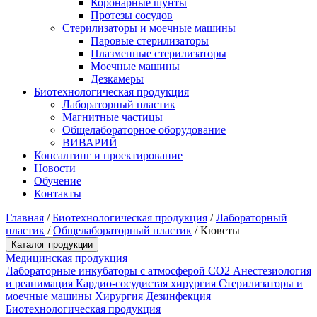
Коронарные шунты
Протезы сосудов
Стерилизаторы и моечные машины
Паровые стерилизаторы
Плазменные стерилизаторы
Моечные машины
Дезкамеры
Биотехнологическая продукция
Лабораторный пластик
Магнитные частицы
Общелабораторное оборудование
ВИВАРИЙ
Консалтинг и проектирование
Новости
Обучение
Контакты
Главная
/
Биотехнологическая продукция
/
Лабораторный
пластик
/
Общелабораторный пластик
/
Кюветы
Каталог продукции
Медицинская продукция
Лабораторные инкубаторы с атмосферой CO2
Анестезиология
и реанимация
Кардио-сосудистая хирургия
Стерилизаторы и
моечные машины
Хирургия
Дезинфекция
Биотехнологическая продукция