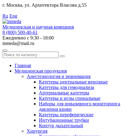
г. Москва, ул. Архитектора Власова д.55
Работаем с 2010 года.
Ru
Eng
Медицинская и научная компания
8 (800) 500-40-61
Ежедневно с 9:30 - 18:00
inmeda@mail.ru
Поиск
по
каталогу
Главная
Медицинская продукция
Анестезиология и реанимация
Катетеры центральные венозные
Катетеры для гемодиализа
Артериальные катетеры
Катетеры и иглы спинальные
Наборы для инвазивного мониторинга
давления крови
Катетеры переферические
Интубационные трубки
Контур дыхательный
Хирургия