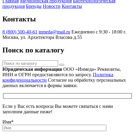
Главная
Медицинская продукция
Биотехнологическая
продукция
Бренды
Новости
Контакты
Контакты
8 (800) 500-40-61
inmeda@mail.ru
Ежедневно с 9:30 - 18:00
г.
Москва, ул. Архитектора Власова д.55
Поиск по каталогу
Поиск
по
Юридическая информация
ООО «Инмеда»
Реквизиты,
каталогу
ИНН и ОГРН предоставляются по запросу.
Политика
конфиденциальности
Согласие на обработку персональных
данных включается в формы заявки.
Если у Вас есть вопросы Вы можете связаться с нами
заполним данные ниже!
Имя
*