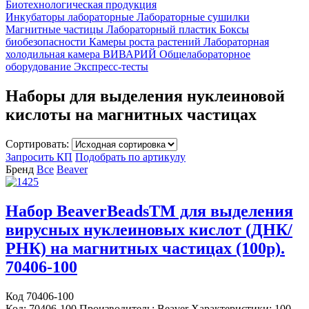
Биотехнологическая продукция
Инкубаторы лабораторные
Лабораторные сушилки
Магнитные частицы
Лабораторный пластик
Боксы
биобезопасности
Камеры роста растений
Лабораторная
холодильная камера
ВИВАРИЙ
Общелабораторное
оборудование
Экспресс-тесты
Наборы для выделения нуклеиновой
кислоты на магнитных частицах
Сортировать:
Запросить КП
Подобрать по артикулу
Бренд
Все
Beaver
Набор BeaverBeadsTM для выделения
вирусных нуклеиновых кислот (ДНК/
РНК) на магнитных частицах (100р).
70406-100
Код 70406-100
Код: 70406-100 Производитель: Beaver Характеристики: 100