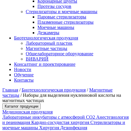
Коронарные шунты
Протезы сосудов
Стерилизаторы и моечные машины
Паровые стерилизаторы
Плазменные стерилизаторы
Моечные машины
Дезкамеры
Биотехнологическая продукция
Лабораторный пластик
Магнитные частицы
Общелабораторное оборудование
ВИВАРИЙ
Консалтинг и проектирование
Новости
Обучение
Контакты
Главная
/
Биотехнологическая продукция
/
Магнитные
частицы
/
Наборы для выделения нуклеиновой кислоты на
магнитных частицах
Каталог продукции
Медицинская продукция
Лабораторные инкубаторы с атмосферой CO2
Анестезиология
и реанимация
Кардио-сосудистая хирургия
Стерилизаторы и
моечные машины
Хирургия
Дезинфекция