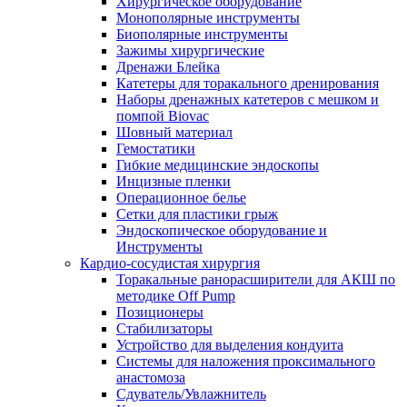
Хирургическое оборудование
Монополярные инструменты
Биополярные инструменты
Зажимы хирургические
Дренажи Блейка
Катетеры для торакального дренирования
Наборы дренажных катетеров с мешком и
помпой Biovac
Шовный материал
Гемостатики
Гибкие медицинские эндоскопы
Инцизные пленки
Операционное белье
Сетки для пластики грыж
Эндоскопическое оборудование и
Инструменты
Кардио-сосудистая хирургия
Торакальные ранорасширители для АКШ по
методике Off Pump
Позиционеры
Стабилизаторы
Устройство для выделения кондуита
Системы для наложения проксимального
анастомоза
Сдуватель/Увлажнитель