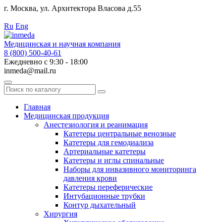
г. Москва, ул. Архитектора Власова д.55
Работаем с 2010 года.
Ru
Eng
Медицинская и научная компания
8 (800) 500-40-61
Ежедневно с 9:30 - 18:00
inmeda@mail.ru
Поиск
по
каталогу
Главная
Медицинская продукция
Анестезиология и реанимация
Катетеры центральные венозные
Катетеры для гемодиализа
Артериальные катетеры
Катетеры и иглы спинальные
Наборы для инвазивного мониторинга
давления крови
Катетеры переферические
Интубационные трубки
Контур дыхательный
Хирургия