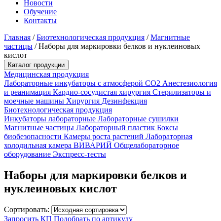
Новости
Обучение
Контакты
Главная
/
Биотехнологическая продукция
/
Магнитные
частицы
/
Наборы для маркировки белков и нуклеиновых
кислот
Каталог продукции
Медицинская продукция
Лабораторные инкубаторы с атмосферой CO2
Анестезиология
и реанимация
Кардио-сосудистая хирургия
Стерилизаторы и
моечные машины
Хирургия
Дезинфекция
Биотехнологическая продукция
Инкубаторы лабораторные
Лабораторные сушилки
Магнитные частицы
Лабораторный пластик
Боксы
биобезопасности
Камеры роста растений
Лабораторная
холодильная камера
ВИВАРИЙ
Общелабораторное
оборудование
Экспресс-тесты
Наборы для маркировки белков и
нуклеиновых кислот
Сортировать:
Запросить КП
Подобрать по артикулу