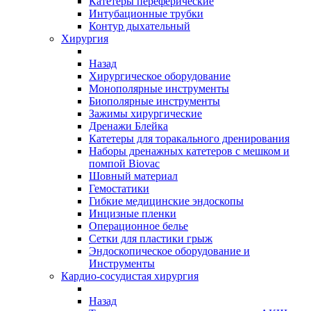
Катетеры переферические
Интубационные трубки
Контур дыхательный
Хирургия
Назад
Хирургическое оборудование
Монополярные инструменты
Биополярные инструменты
Зажимы хирургические
Дренажи Блейка
Катетеры для торакального дренирования
Наборы дренажных катетеров с мешком и
помпой Biovac
Шовный материал
Гемостатики
Гибкие медицинские эндоскопы
Инцизные пленки
Операционное белье
Сетки для пластики грыж
Эндоскопическое оборудование и
Инструменты
Кардио-сосудистая хирургия
Назад