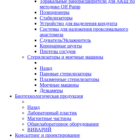
Торакальные ранорасширители для АКШ по
методике Off Pump
Позиционеры
Стабилизаторы
Устройство для выделения кондуита
Системы для наложения проксимального
анастомоза
Сдуватель/Увлажнитель
Коронарные шунты
Протезы сосудов
Стерилизаторы и моечные машины
Назад
Паровые стерилизаторы
Плазменные стерилизаторы
Моечные машины
Дезкамеры
Биотехнологическая продукция
Назад
Лабораторный пластик
Магнитные частицы
Общелабораторное оборудование
ВИВАРИЙ
Консалтинг и проектирование