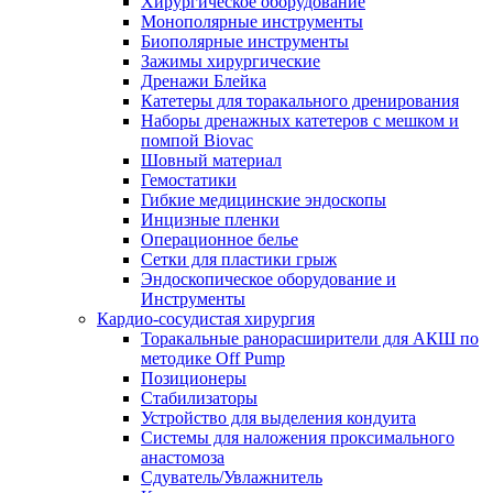
Хирургическое оборудование
Монополярные инструменты
Биополярные инструменты
Зажимы хирургические
Дренажи Блейка
Катетеры для торакального дренирования
Наборы дренажных катетеров с мешком и
помпой Biovac
Шовный материал
Гемостатики
Гибкие медицинские эндоскопы
Инцизные пленки
Операционное белье
Сетки для пластики грыж
Эндоскопическое оборудование и
Инструменты
Кардио-сосудистая хирургия
Торакальные ранорасширители для АКШ по
методике Off Pump
Позиционеры
Стабилизаторы
Устройство для выделения кондуита
Системы для наложения проксимального
анастомоза
Сдуватель/Увлажнитель