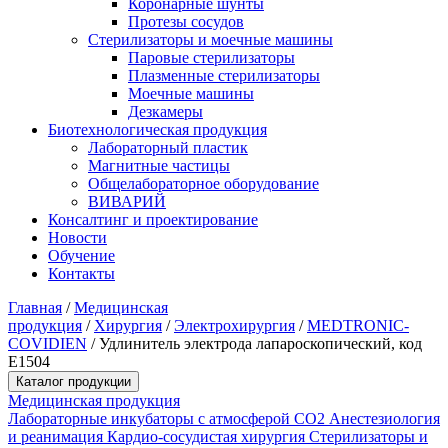
Коронарные шунты
Протезы сосудов
Стерилизаторы и моечные машины
Паровые стерилизаторы
Плазменные стерилизаторы
Моечные машины
Дезкамеры
Биотехнологическая продукция
Лабораторный пластик
Магнитные частицы
Общелабораторное оборудование
ВИВАРИЙ
Консалтинг и проектирование
Новости
Обучение
Контакты
Главная
/
Медицинская
продукция
/
Хирургия
/
Электрохирургия
/
MEDTRONIC-
COVIDIEN
/
Удлинитель электрода лапароскопический, код
Е1504
Каталог продукции
Медицинская продукция
Лабораторные инкубаторы с атмосферой CO2
Анестезиология
и реанимация
Кардио-сосудистая хирургия
Стерилизаторы и