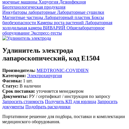
моечные машины
Хирургия
Дезинфекция
Биотехнологическая продукция
Инкубаторы лабораторные
Лабораторные сушилки
Магнитные частицы
Лабораторный пластик
Боксы
биобезопасности
Камеры роста растений
Лабораторная
холодильная камера
ВИВАРИЙ
Общелабораторное
оборудование
Экспресс-тесты
Удлинитель электрода
лапароскопический, код Е1504
Производитель:
MEDTRONIC-COVIDIEN
Категория:
Электрохирургия
Фасовка:
1 шт.
Статус:
В наличии
Срок поставки:
уточняется менеджером
Документы:
РУ / сертификат / инструкция по запросу
Запросить стоимость
Получить КП для юрлица
Запросить
документы
Подобрать расходники
Портативное решение для подбора, поставки и комплектации
медицинского оборудования.