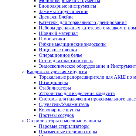
Монополярные инструменты
Биополярные инструменты
Зажимы хирургические
Дренажи Блейка
Катетеры для торакального дренирования
Наборы дренажных катетеров с мешком и пом
Шовный материал
Гемостатики
Гибкие медицинские эндоскопы
Инцизные пленки
Операционное белье
Сетки для пластики грыж
Эндоскопическое оборудование и Инструмен
Кардио-сосудистая хирургия
Торакальные ранорасширители для АКШ по м
Позиционеры
Стабилизаторы
Устройство для выделения кондуита
Системы для наложения проксимального анас
Сдуватель/Увлажнитель
Коронарные шунты
Протезы сосудов
Стерилизаторы и моечные машины
Паровые стерилизаторы
Плазменные стерилизаторы