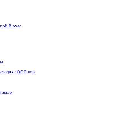
пой Biovac
ты
етодике Off Pump
томоза