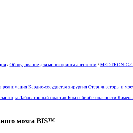
ция
/
Оборудование для мониторинга анестезии
/
MEDTRONIC-C
и реанимация
Кардио-сосудистая хирургия
Стерилизаторы и мо
 частицы
Лабораторный пластик
Боксы биобезопасности
Камеры
вного мозга BIS™