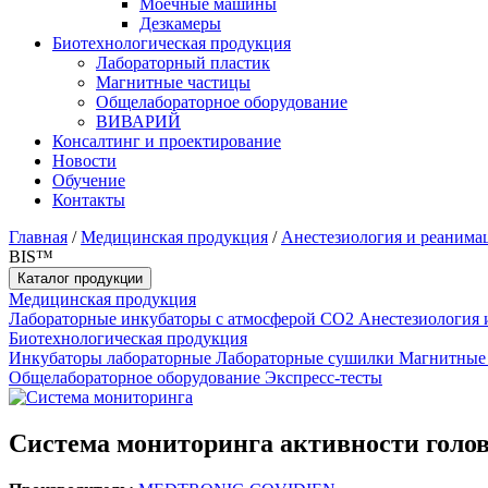
Моечные машины
Дезкамеры
Биотехнологическая продукция
Лабораторный пластик
Магнитные частицы
Общелабораторное оборудование
ВИВАРИЙ
Консалтинг и проектирование
Новости
Обучение
Контакты
Главная
/
Медицинская продукция
/
Анестезиология и реанима
BIS™
Каталог продукции
Медицинская продукция
Лабораторные инкубаторы с атмосферой CO2
Анестезиология 
Биотехнологическая продукция
Инкубаторы лабораторные
Лабораторные сушилки
Магнитные
Общелабораторное оборудование
Экспресс-тесты
Система мониторинга активности голо