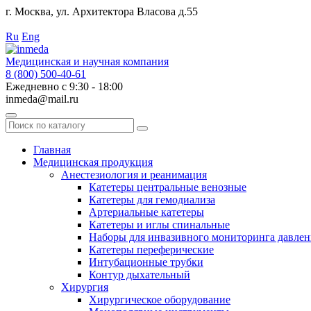
г. Москва, ул. Архитектора Власова д.55
Работаем с 2010 года.
Ru
Eng
Медицинская и научная компания
8 (800) 500-40-61
Ежедневно с 9:30 - 18:00
inmeda@mail.ru
Поиск
по
каталогу
Главная
Медицинская продукция
Анестезиология и реанимация
Катетеры центральные венозные
Катетеры для гемодиализа
Артериальные катетеры
Катетеры и иглы спинальные
Наборы для инвазивного мониторинга давлен
Катетеры переферические
Интубационные трубки
Контур дыхательный
Хирургия
Хирургическое оборудование