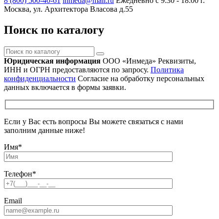
8 (800) 500-40-61
inmeda@mail.ru
Ежедневно с 9:30 - 18:00
г.
Москва, ул. Архитектора Власова д.55
Поиск по каталогу
Поиск
по
Юридическая информация
ООО «Инмеда»
Реквизиты,
каталогу
ИНН и ОГРН предоставляются по запросу.
Политика
конфиденциальности
Согласие на обработку персональных
данных включается в формы заявки.
Если у Вас есть вопросы Вы можете связаться с нами
заполним данные ниже!
Имя
*
Телефон
*
Email