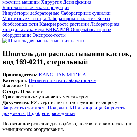
моечные машины
Хирургия
Дезинфекция
Биотехнологическая продукция
Инкубаторы лабораторные
Лабораторные сушилки
Магнитные частицы
Лабораторный пластик
Боксы
биобезопасности
Камеры роста растений
Лабораторная
холодильная камера
ВИВАРИЙ
Общелабораторное
оборудование
Экспресс-тесты
Шпатель для распластывания клеток,
код 169-0211, стерильный
Производитель:
KANG JIAN MEDICAL
Категория:
Петли и шпатели лабораторные
Фасовка:
1 шт.
Статус:
В наличии
Срок поставки:
уточняется менеджером
Документы:
РУ / сертификат / инструкция по запросу
Запросить стоимость
Получить КП для юрлица
Запросить
документы
Подобрать расходники
Портативное решение для подбора, поставки и комплектации
медицинского оборудования.