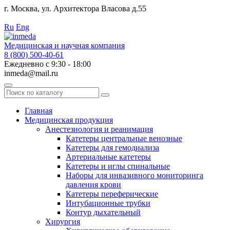
г. Москва, ул. Архитектора Власова д.55
Работаем с 2010 года.
Ru
Eng
Медицинская и научная компания
8 (800) 500-40-61
Ежедневно с 9:30 - 18:00
inmeda@mail.ru
Поиск
по
каталогу
Главная
Медицинская продукция
Анестезиология и реанимация
Катетеры центральные венозные
Катетеры для гемодиализа
Артериальные катетеры
Катетеры и иглы спинальные
Наборы для инвазивного мониторинга
давления крови
Катетеры переферические
Интубационные трубки
Контур дыхательный
Хирургия