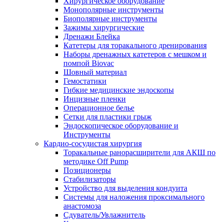
Хирургическое оборудование
Монополярные инструменты
Биополярные инструменты
Зажимы хирургические
Дренажи Блейка
Катетеры для торакального дренирования
Наборы дренажных катетеров с мешком и
помпой Biovac
Шовный материал
Гемостатики
Гибкие медицинские эндоскопы
Инцизные пленки
Операционное белье
Сетки для пластики грыж
Эндоскопическое оборудование и
Инструменты
Кардио-сосудистая хирургия
Торакальные ранорасширители для АКШ по
методике Off Pump
Позиционеры
Стабилизаторы
Устройство для выделения кондуита
Системы для наложения проксимального
анастомоза
Сдуватель/Увлажнитель