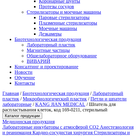
Коронарные шунты
Протезы сосудов
Стерилизаторы и моечные машины
Паровые стерилизаторы
Плазменные стерилизаторы
Моечные машины
Дезкамеры
Биотехнологическая продукция
Лабораторный пластик
Магнитные частицы
Общелабораторное оборудование
ВИВАРИЙ
Консалтинг и проектирование
Новости
Обучение
Контакты
Главная
/
Биотехнологическая продукция
/
Лабораторный
пластик
/
Микробиологический пластик
/
Петли и шпатели
лабораторные
/
KANG JIAN MEDICAL
/
Шпатель для
распластывания клеток, код 169-0211, стерильный
Каталог продукции
Медицинская продукция
Лабораторные инкубаторы с атмосферой CO2
Анестезиология
и реанимация
Кардио-сосудистая хирургия
Стерилизаторы и