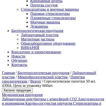
Коронарные шунты
Протезы сосудов
Стерилизаторы и моечные машины
Паровые стерилизаторы
Плазменные стерилизаторы
Моечные машины
Дезкамеры
Биотехнологическая продукция
Лабораторный пластик
Магнитные частицы
Общелабораторное оборудование
ВИВАРИЙ
Консалтинг и проектирование
Новости
Обучение
Контакты
Главная
/
Биотехнологическая продукция
/
Лабораторный
пластик
/
Микробиологический пластик
/
Пипетки
серологические
/
Beaver
/
Серологические пипетки 50 мл.
43004. Цена за упаковку 600шт.
Каталог продукции
Медицинская продукция
Лабораторные инкубаторы с атмосферой CO2
Анестезиология
и реанимация
Кардио-сосудистая хирургия
Стерилизаторы и