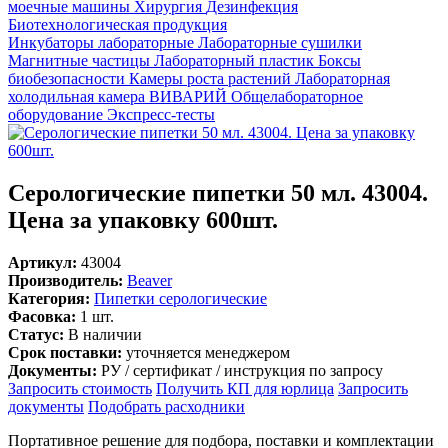
моечные машины
Хирургия
Дезинфекция
Биотехнологическая продукция
Инкубаторы лабораторные
Лабораторные сушилки
Магнитные частицы
Лабораторный пластик
Боксы
биобезопасности
Камеры роста растений
Лабораторная
холодильная камера
ВИВАРИЙ
Общелабораторное
оборудование
Экспресс-тесты
Серологические пипетки 50 мл. 43004.
Цена за упаковку 600шт.
Артикул:
43004
Производитель:
Beaver
Категория:
Пипетки серологические
Фасовка:
1 шт.
Статус:
В наличии
Срок поставки:
уточняется менеджером
Документы:
РУ / сертификат / инструкция по запросу
Запросить стоимость
Получить КП для юрлица
Запросить
документы
Подобрать расходники
Портативное решение для подбора, поставки и комплектации