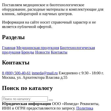
Поставляем медицинское и биотехнологическое
оборудование, расходные материалы и комплектующие для
клиник, лабораторий и научных центров.
Информация на сайте носит справочный характер и не
является публичной офертой.
Разделы
Главная
Медицинская продукция
Биотехнологическая
продукция
Бренды
Новости
Контакты
Контакты
8 (800) 500-40-61
inmeda@mail.ru
Ежедневно с 9:30 - 18:00
г.
Москва, ул. Архитектора Власова д.55
Поиск по каталогу
Поиск
по
Юридическая информация
ООО «Инмеда»
Реквизиты,
каталогу
ИНН и ОГРН предоставляются по запросу.
Политика