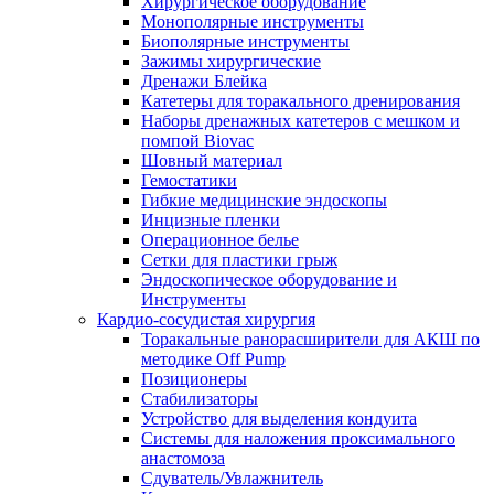
Хирургическое оборудование
Монополярные инструменты
Биополярные инструменты
Зажимы хирургические
Дренажи Блейка
Катетеры для торакального дренирования
Наборы дренажных катетеров с мешком и
помпой Biovac
Шовный материал
Гемостатики
Гибкие медицинские эндоскопы
Инцизные пленки
Операционное белье
Сетки для пластики грыж
Эндоскопическое оборудование и
Инструменты
Кардио-сосудистая хирургия
Торакальные ранорасширители для АКШ по
методике Off Pump
Позиционеры
Стабилизаторы
Устройство для выделения кондуита
Системы для наложения проксимального
анастомоза
Сдуватель/Увлажнитель