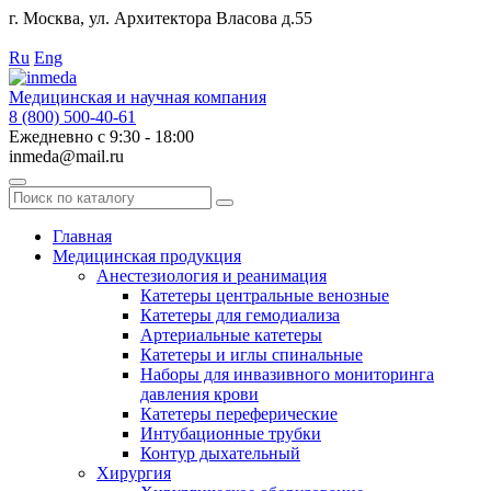
г. Москва, ул. Архитектора Власова д.55
Работаем с 2010 года.
Ru
Eng
Медицинская и научная компания
8 (800) 500-40-61
Ежедневно с 9:30 - 18:00
inmeda@mail.ru
Поиск
по
каталогу
Главная
Медицинская продукция
Анестезиология и реанимация
Катетеры центральные венозные
Катетеры для гемодиализа
Артериальные катетеры
Катетеры и иглы спинальные
Наборы для инвазивного мониторинга
давления крови
Катетеры переферические
Интубационные трубки
Контур дыхательный
Хирургия