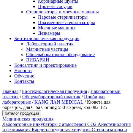
Коронарные шунты
Протезы сосудов
Стерилизаторы и моечные машины
Паровые стерилизаторы
Плазменные стерилизаторы
Моечные машины
Дезкамеры
Биотехнологическая продукция
Лабораторный пластик
Магнитные частицы
Общелабораторное оборудование
ВИВАРИЙ
Консалтинг и проектирование
Новости
Обучение
Контакты
Главная
/
Биотехнологическая продукция
/
Лабораторный
пластик
/
Общелабораторный пластик
/
Пробирки
лабораторные
/
KANG JIAN MEDICAL
/
Кювета для
образцов, для Ciba Corning 550 Express, код 082-125
Каталог продукции
Медицинская продукция
Лабораторные инкубаторы с атмосферой CO2
Анестезиология
и реанимация
Кардио-сосудистая хирургия
Стерилизаторы и