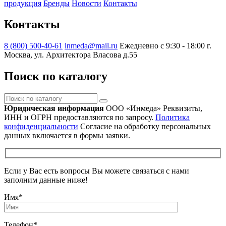
продукция
Бренды
Новости
Контакты
Контакты
8 (800) 500-40-61
inmeda@mail.ru
Ежедневно с 9:30 - 18:00
г.
Москва, ул. Архитектора Власова д.55
Поиск по каталогу
Поиск
по
Юридическая информация
ООО «Инмеда»
Реквизиты,
каталогу
ИНН и ОГРН предоставляются по запросу.
Политика
конфиденциальности
Согласие на обработку персональных
данных включается в формы заявки.
Если у Вас есть вопросы Вы можете связаться с нами
заполним данные ниже!
Имя
*
Телефон
*