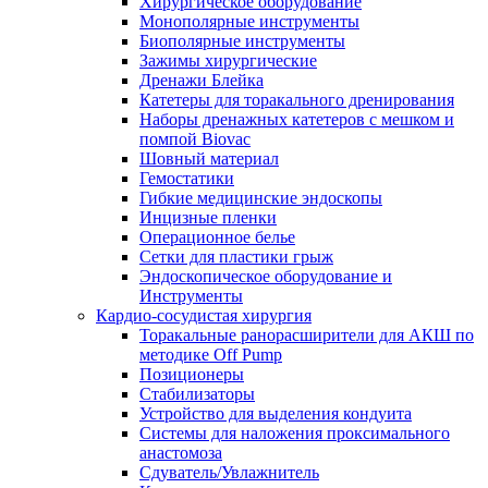
Хирургическое оборудование
Монополярные инструменты
Биополярные инструменты
Зажимы хирургические
Дренажи Блейка
Катетеры для торакального дренирования
Наборы дренажных катетеров с мешком и
помпой Biovac
Шовный материал
Гемостатики
Гибкие медицинские эндоскопы
Инцизные пленки
Операционное белье
Сетки для пластики грыж
Эндоскопическое оборудование и
Инструменты
Кардио-сосудистая хирургия
Торакальные ранорасширители для АКШ по
методике Off Pump
Позиционеры
Стабилизаторы
Устройство для выделения кондуита
Системы для наложения проксимального
анастомоза
Сдуватель/Увлажнитель