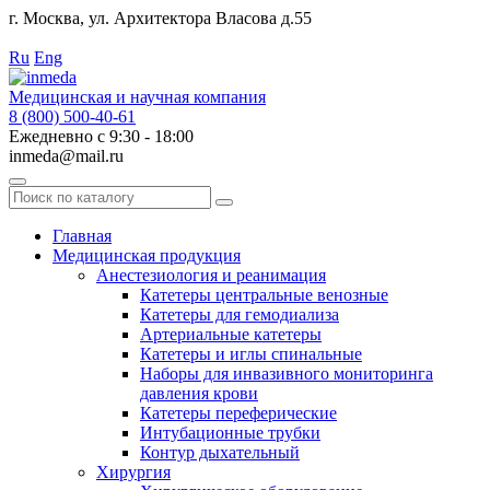
г. Москва, ул. Архитектора Власова д.55
Работаем с 2010 года.
Ru
Eng
Медицинская и научная компания
8 (800) 500-40-61
Ежедневно с 9:30 - 18:00
inmeda@mail.ru
Поиск
по
каталогу
Главная
Медицинская продукция
Анестезиология и реанимация
Катетеры центральные венозные
Катетеры для гемодиализа
Артериальные катетеры
Катетеры и иглы спинальные
Наборы для инвазивного мониторинга
давления крови
Катетеры переферические
Интубационные трубки
Контур дыхательный
Хирургия