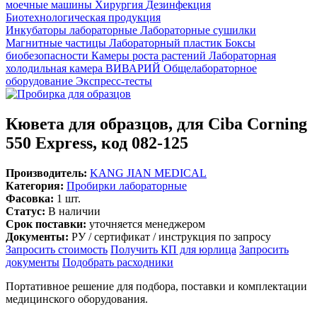
моечные машины
Хирургия
Дезинфекция
Биотехнологическая продукция
Инкубаторы лабораторные
Лабораторные сушилки
Магнитные частицы
Лабораторный пластик
Боксы
биобезопасности
Камеры роста растений
Лабораторная
холодильная камера
ВИВАРИЙ
Общелабораторное
оборудование
Экспресс-тесты
Кювета для образцов, для Ciba Corning
550 Express, код 082-125
Производитель:
KANG JIAN MEDICAL
Категория:
Пробирки лабораторные
Фасовка:
1 шт.
Статус:
В наличии
Срок поставки:
уточняется менеджером
Документы:
РУ / сертификат / инструкция по запросу
Запросить стоимость
Получить КП для юрлица
Запросить
документы
Подобрать расходники
Портативное решение для подбора, поставки и комплектации
медицинского оборудования.