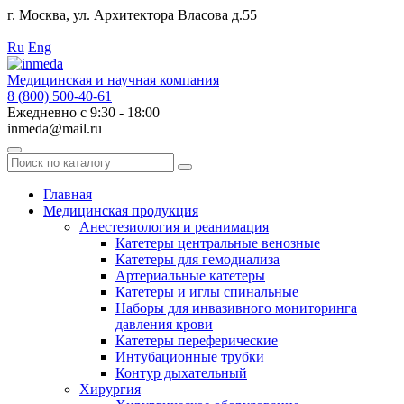
г. Москва, ул. Архитектора Власова д.55
Работаем с 2010 года.
Ru
Eng
Медицинская и научная компания
8 (800) 500-40-61
Ежедневно с 9:30 - 18:00
inmeda@mail.ru
Поиск
по
каталогу
Главная
Медицинская продукция
Анестезиология и реанимация
Катетеры центральные венозные
Катетеры для гемодиализа
Артериальные катетеры
Катетеры и иглы спинальные
Наборы для инвазивного мониторинга
давления крови
Катетеры переферические
Интубационные трубки
Контур дыхательный
Хирургия