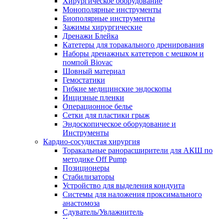
Хирургическое оборудование
Монополярные инструменты
Биополярные инструменты
Зажимы хирургические
Дренажи Блейка
Катетеры для торакального дренирования
Наборы дренажных катетеров с мешком и
помпой Biovac
Шовный материал
Гемостатики
Гибкие медицинские эндоскопы
Инцизные пленки
Операционное белье
Сетки для пластики грыж
Эндоскопическое оборудование и
Инструменты
Кардио-сосудистая хирургия
Торакальные ранорасширители для АКШ по
методике Off Pump
Позиционеры
Стабилизаторы
Устройство для выделения кондуита
Системы для наложения проксимального
анастомоза
Сдуватель/Увлажнитель