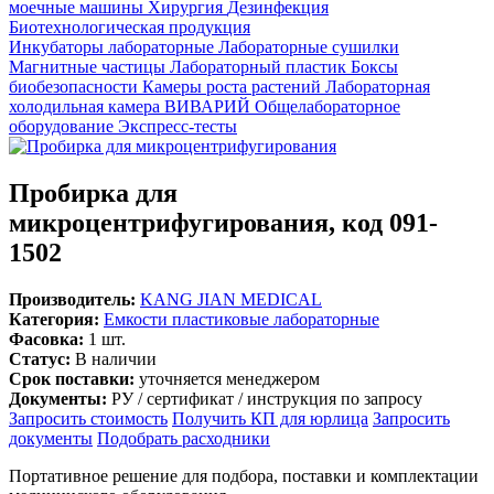
моечные машины
Хирургия
Дезинфекция
Биотехнологическая продукция
Инкубаторы лабораторные
Лабораторные сушилки
Магнитные частицы
Лабораторный пластик
Боксы
биобезопасности
Камеры роста растений
Лабораторная
холодильная камера
ВИВАРИЙ
Общелабораторное
оборудование
Экспресс-тесты
Пробирка для
микроцентрифугирования, код 091-
1502
Производитель:
KANG JIAN MEDICAL
Категория:
Емкости пластиковые лабораторные
Фасовка:
1 шт.
Статус:
В наличии
Срок поставки:
уточняется менеджером
Документы:
РУ / сертификат / инструкция по запросу
Запросить стоимость
Получить КП для юрлица
Запросить
документы
Подобрать расходники
Портативное решение для подбора, поставки и комплектации