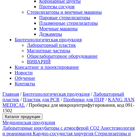
Коронарные шунты
Протезы сосудов
Стерилизаторы и моечные машины
Паровые стерилизаторы
Плазменные стерилизаторы
Моечные машины
Дезкамеры
Биотехнологическая продукция
Лабораторный пластик
Магнитные частицы
Общелабораторное оборудование
ВИВАРИЙ
Консалтинг и проектирование
Новости
Обучение
Контакты
Главная
/
Биотехнологическая продукция
/
Лабораторный
пластик
/
Пластик для PCR
/
Пробирки для ПЦР
/
KANG JIAN
MEDICAL
/
Пробирка для микроцентрифугирования, код 091-
1502
Каталог продукции
Медицинская продукция
Лабораторные инкубаторы с атмосферой CO2
Анестезиология
и реанимация
Кардио-сосудистая хирургия
Стерилизаторы и