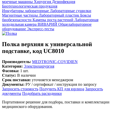
моечные машины
Хирургия
Дезинфекция
Биотехнологическая продукция
Инкубаторы лабораторные
Лабораторные сушилки
Магнитные частицы
Лабораторный пластик
Боксы
биобезопасности
Камеры роста растений
Лабораторная
холодильная камера
ВИВАРИЙ
Общелабораторное
оборудование
Экспресс-тесты
Полка верхняя к универсальной
подставке, код UC8010
Производитель:
MEDTRONIC-COVIDIEN
Категория:
Электрохирургия
Фасовка:
1 шт.
Статус:
В наличии
Срок поставки:
уточняется менеджером
Документы:
РУ / сертификат / инструкция по запросу
Запросить стоимость
Получить КП для юрлица
Запросить
документы
Подобрать расходники
Портативное решение для подбора, поставки и комплектации
медицинского оборудования.