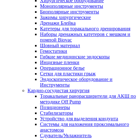
Хирургическое оборудование
Монополярные инструменты
Биополярные инструменты
Зажимы хирургические
Дренажи Блейка
Катетеры для торакального дренирования
Наборы дренажных катетеров с мешком и
помпой Biovac
Шовный материал
Гемостатики
Гибкие медицинские эндоскопы
Инцизные пленки
Операционное белье
Сетки для пластики грыж
Эндоскопическое оборудование и
Инструменты
Кардио-сосудистая хирургия
Торакальные ранорасширители для АКШ по
методике Off Pump
Позиционеры
Стабилизаторы
Устройство для выделения кондуита
Системы для наложения проксимального
анастомоза
Сдуватель/Увлажнитель