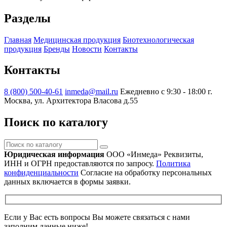
Разделы
Главная
Медицинская продукция
Биотехнологическая
продукция
Бренды
Новости
Контакты
Контакты
8 (800) 500-40-61
inmeda@mail.ru
Ежедневно с 9:30 - 18:00
г.
Москва, ул. Архитектора Власова д.55
Поиск по каталогу
Поиск
по
Юридическая информация
ООО «Инмеда»
Реквизиты,
каталогу
ИНН и ОГРН предоставляются по запросу.
Политика
конфиденциальности
Согласие на обработку персональных
данных включается в формы заявки.
Если у Вас есть вопросы Вы можете связаться с нами
заполним данные ниже!