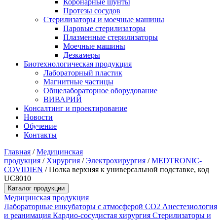
Коронарные шунты
Протезы сосудов
Стерилизаторы и моечные машины
Паровые стерилизаторы
Плазменные стерилизаторы
Моечные машины
Дезкамеры
Биотехнологическая продукция
Лабораторный пластик
Магнитные частицы
Общелабораторное оборудование
ВИВАРИЙ
Консалтинг и проектирование
Новости
Обучение
Контакты
Главная
/
Медицинская
продукция
/
Хирургия
/
Электрохирургия
/
MEDTRONIC-
COVIDIEN
/
Полка верхняя к универсальной подставке, код
UC8010
Каталог продукции
Медицинская продукция
Лабораторные инкубаторы с атмосферой CO2
Анестезиология
и реанимация
Кардио-сосудистая хирургия
Стерилизаторы и