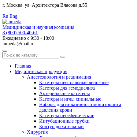
г. Москва, ул. Архитектора Власова д.55
Работаем с 2010 года.
Ru
Eng
Медицинская и научная компания
8 (800) 500-40-61
Ежедневно с 9:30 - 18:00
inmeda@mail.ru
Поиск
по
каталогу
Главная
Медицинская продукция
Анестезиология и реанимация
Катетеры центральные венозные
Катетеры для гемодиализа
Артериальные катетеры
Катетеры и иглы спинальные
Наборы для инвазивного мониторинга
давления крови
Катетеры переферические
Интубационные трубки
Контур дыхательный
Хирургия