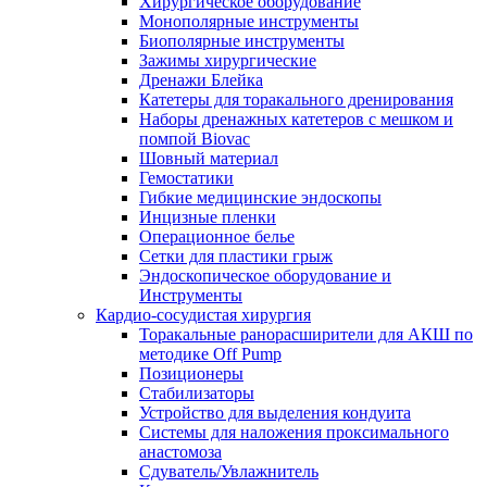
Хирургическое оборудование
Монополярные инструменты
Биополярные инструменты
Зажимы хирургические
Дренажи Блейка
Катетеры для торакального дренирования
Наборы дренажных катетеров с мешком и
помпой Biovac
Шовный материал
Гемостатики
Гибкие медицинские эндоскопы
Инцизные пленки
Операционное белье
Сетки для пластики грыж
Эндоскопическое оборудование и
Инструменты
Кардио-сосудистая хирургия
Торакальные ранорасширители для АКШ по
методике Off Pump
Позиционеры
Стабилизаторы
Устройство для выделения кондуита
Системы для наложения проксимального
анастомоза
Сдуватель/Увлажнитель