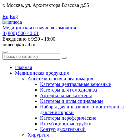
г. Москва, ул. Архитектора Власова д.55
Работаем с 2010 года.
Ru
Eng
Медицинская и научная компания
8 (800) 500-40-61
Ежедневно с 9:30 - 18:00
inmeda@mail.ru
Поиск
по
каталогу
Главная
Медицинская продукция
Анестезиология и реанимация
Катетеры центральные венозные
Катетеры для гемодиализа
Артериальные катетеры
Катетеры и иглы спинальные
Наборы для инвазивного мониторинга
давления крови
Катетеры переферические
Интубационные трубки
Контур дыхательный
Хирургия