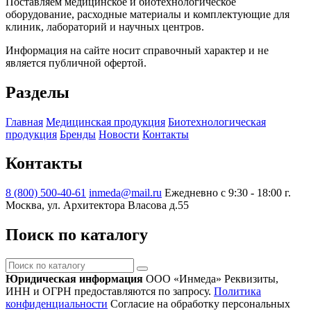
Поставляем медицинское и биотехнологическое
оборудование, расходные материалы и комплектующие для
клиник, лабораторий и научных центров.
Информация на сайте носит справочный характер и не
является публичной офертой.
Разделы
Главная
Медицинская продукция
Биотехнологическая
продукция
Бренды
Новости
Контакты
Контакты
8 (800) 500-40-61
inmeda@mail.ru
Ежедневно с 9:30 - 18:00
г.
Москва, ул. Архитектора Власова д.55
Поиск по каталогу
Поиск
по
Юридическая информация
ООО «Инмеда»
Реквизиты,
каталогу
ИНН и ОГРН предоставляются по запросу.
Политика
конфиденциальности
Согласие на обработку персональных