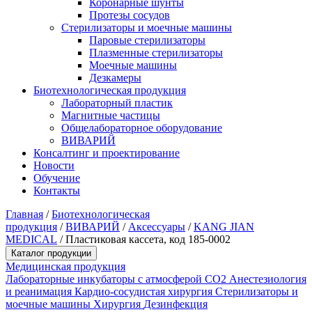
Коронарные шунты
Протезы сосудов
Стерилизаторы и моечные машины
Паровые стерилизаторы
Плазменные стерилизаторы
Моечные машины
Дезкамеры
Биотехнологическая продукция
Лабораторный пластик
Магнитные частицы
Общелабораторное оборудование
ВИВАРИЙ
Консалтинг и проектирование
Новости
Обучение
Контакты
Главная
/
Биотехнологическая
продукция
/
ВИВАРИЙ
/
Аксессуары
/
KANG JIAN
MEDICAL
/
Пластиковая кассета, код 185-0002
Каталог продукции
Медицинская продукция
Лабораторные инкубаторы с атмосферой CO2
Анестезиология
и реанимация
Кардио-сосудистая хирургия
Стерилизаторы и
моечные машины
Хирургия
Дезинфекция