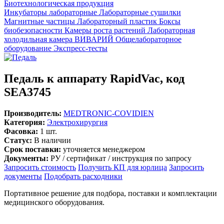
Биотехнологическая продукция
Инкубаторы лабораторные
Лабораторные сушилки
Магнитные частицы
Лабораторный пластик
Боксы
биобезопасности
Камеры роста растений
Лабораторная
холодильная камера
ВИВАРИЙ
Общелабораторное
оборудование
Экспресс-тесты
Педаль к аппарату RapidVac, код
SEА3745
Производитель:
MEDTRONIC-COVIDIEN
Категория:
Электрохирургия
Фасовка:
1 шт.
Статус:
В наличии
Срок поставки:
уточняется менеджером
Документы:
РУ / сертификат / инструкция по запросу
Запросить стоимость
Получить КП для юрлица
Запросить
документы
Подобрать расходники
Портативное решение для подбора, поставки и комплектации
медицинского оборудования.