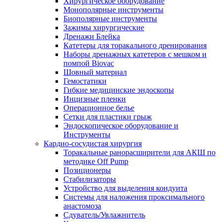
Хирургическое оборудование
Монополярные инструменты
Биополярные инструменты
Зажимы хирургические
Дренажи Блейка
Катетеры для торакального дренирования
Наборы дренажных катетеров с мешком и
помпой Biovac
Шовный материал
Гемостатики
Гибкие медицинские эндоскопы
Инцизные пленки
Операционное белье
Сетки для пластики грыж
Эндоскопическое оборудование и
Инструменты
Кардио-сосудистая хирургия
Торакальные ранорасширители для АКШ по
методике Off Pump
Позиционеры
Стабилизаторы
Устройство для выделения кондуита
Системы для наложения проксимального
анастомоза
Сдуватель/Увлажнитель