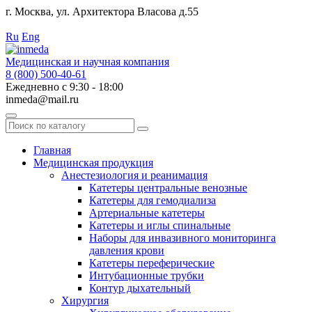
г. Москва, ул. Архитектора Власова д.55
Работаем с 2010 года.
Ru
Eng
Медицинская и научная компания
8 (800) 500-40-61
Ежедневно с 9:30 - 18:00
inmeda@mail.ru
Поиск
по
каталогу
Главная
Медицинская продукция
Анестезиология и реанимация
Катетеры центральные венозные
Катетеры для гемодиализа
Артериальные катетеры
Катетеры и иглы спинальные
Наборы для инвазивного мониторинга
давления крови
Катетеры переферические
Интубационные трубки
Контур дыхательный
Хирургия