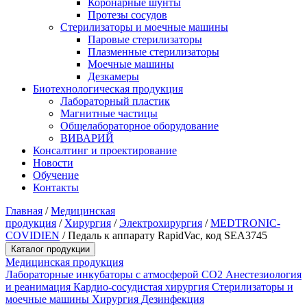
Коронарные шунты
Протезы сосудов
Стерилизаторы и моечные машины
Паровые стерилизаторы
Плазменные стерилизаторы
Моечные машины
Дезкамеры
Биотехнологическая продукция
Лабораторный пластик
Магнитные частицы
Общелабораторное оборудование
ВИВАРИЙ
Консалтинг и проектирование
Новости
Обучение
Контакты
Главная
/
Медицинская
продукция
/
Хирургия
/
Электрохирургия
/
MEDTRONIC-
COVIDIEN
/
Педаль к аппарату RapidVac, код SEА3745
Каталог продукции
Медицинская продукция
Лабораторные инкубаторы с атмосферой CO2
Анестезиология
и реанимация
Кардио-сосудистая хирургия
Стерилизаторы и
моечные машины
Хирургия
Дезинфекция