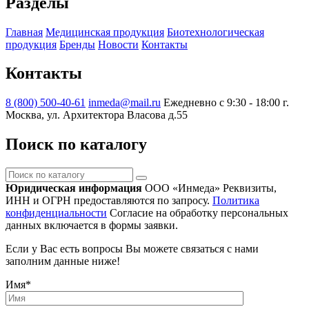
Разделы
Главная
Медицинская продукция
Биотехнологическая
продукция
Бренды
Новости
Контакты
Контакты
8 (800) 500-40-61
inmeda@mail.ru
Ежедневно с 9:30 - 18:00
г.
Москва, ул. Архитектора Власова д.55
Поиск по каталогу
Поиск
по
Юридическая информация
ООО «Инмеда»
Реквизиты,
каталогу
ИНН и ОГРН предоставляются по запросу.
Политика
конфиденциальности
Согласие на обработку персональных
данных включается в формы заявки.
Если у Вас есть вопросы Вы можете связаться с нами
заполним данные ниже!
Имя
*