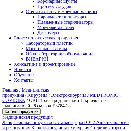
Коронарные шунты
Протезы сосудов
Стерилизаторы и моечные машины
Паровые стерилизаторы
Плазменные стерилизаторы
Моечные машины
Дезкамеры
Биотехнологическая продукция
Лабораторный пластик
Магнитные частицы
Общелабораторное оборудование
ВИВАРИЙ
Консалтинг и проектирование
Новости
Обучение
Контакты
Главная
/
Медицинская
продукция
/
Хирургия
/
Электрохирургия
/
MEDTRONIC-
COVIDIEN
/
OPTI4 электрод-плоский L-крючок не
выдвигаемый 28 см, код E3784-28
Каталог продукции
Медицинская продукция
Лабораторные инкубаторы с атмосферой CO2
Анестезиология
и реанимация
Кардио-сосудистая хирургия
Стерилизаторы и