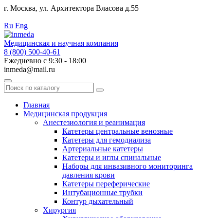
г. Москва, ул. Архитектора Власова д.55
Работаем с 2010 года.
Ru
Eng
Медицинская и научная компания
8 (800) 500-40-61
Ежедневно с 9:30 - 18:00
inmeda@mail.ru
Поиск
по
каталогу
Главная
Медицинская продукция
Анестезиология и реанимация
Катетеры центральные венозные
Катетеры для гемодиализа
Артериальные катетеры
Катетеры и иглы спинальные
Наборы для инвазивного мониторинга
давления крови
Катетеры переферические
Интубационные трубки
Контур дыхательный
Хирургия