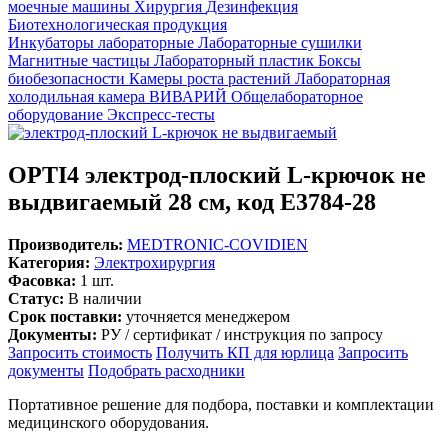
моечные машины
Хирургия
Дезинфекция
Биотехнологическая продукция
Инкубаторы лабораторные
Лабораторные сушилки
Магнитные частицы
Лабораторный пластик
Боксы
биобезопасности
Камеры роста растений
Лабораторная
холодильная камера
ВИВАРИЙ
Общелабораторное
оборудование
Экспресс-тесты
OPTI4 электрод-плоский L-крючок не
выдвигаемый 28 см, код E3784-28
Производитель:
MEDTRONIC-COVIDIEN
Категория:
Электрохирургия
Фасовка:
1 шт.
Статус:
В наличии
Срок поставки:
уточняется менеджером
Документы:
РУ / сертификат / инструкция по запросу
Запросить стоимость
Получить КП для юрлица
Запросить
документы
Подобрать расходники
Портативное решение для подбора, поставки и комплектации
медицинского оборудования.