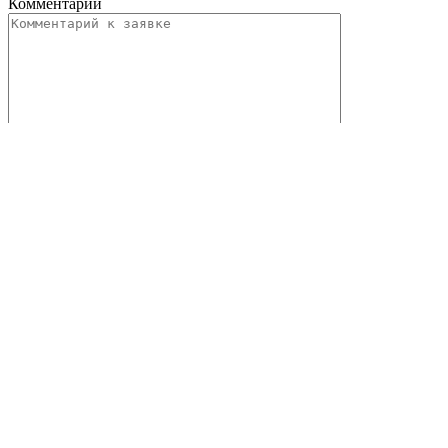
Комментарий
Файл
Прикрепить файл
Файл не выбран
До 20 МБ.
Нажимая на кнопку, вы соглашаетесь с
политикой
конфиденциальности
Спасибо за заказ!
В ближайшее время мы свяжемся с Вами, чтобы подтвердить