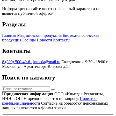
Информация на сайте носит справочный характер и не
является публичной офертой.
Разделы
Главная
Медицинская продукция
Биотехнологическая
продукция
Бренды
Новости
Контакты
Контакты
8 (800) 500-40-61
inmeda@mail.ru
Ежедневно с 9:30 - 18:00
г.
Москва, ул. Архитектора Власова д.55
Поиск по каталогу
Поиск
по
Юридическая информация
ООО «Инмеда»
Реквизиты,
каталогу
ИНН и ОГРН предоставляются по запросу.
Политика
конфиденциальности
Согласие на обработку персональных
данных включается в формы заявки.