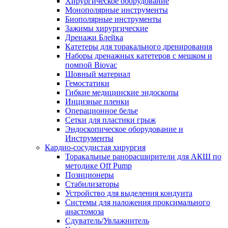
Хирургическое оборудование
Монополярные инструменты
Биополярные инструменты
Зажимы хирургические
Дренажи Блейка
Катетеры для торакального дренирования
Наборы дренажных катетеров с мешком и
помпой Biovac
Шовный материал
Гемостатики
Гибкие медицинские эндоскопы
Инцизные пленки
Операционное белье
Сетки для пластики грыж
Эндоскопическое оборудование и
Инструменты
Кардио-сосудистая хирургия
Торакальные ранорасширители для АКШ по
методике Off Pump
Позиционеры
Стабилизаторы
Устройство для выделения кондуита
Системы для наложения проксимального
анастомоза
Сдуватель/Увлажнитель