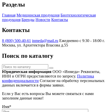
Разделы
Главная
Медицинская продукция
Биотехнологическая
продукция
Бренды
Новости
Контакты
Контакты
8 (800) 500-40-61
inmeda@mail.ru
Ежедневно с 9:30 - 18:00
г.
Москва, ул. Архитектора Власова д.55
Поиск по каталогу
Поиск
по
Юридическая информация
ООО «Инмеда»
Реквизиты,
каталогу
ИНН и ОГРН предоставляются по запросу.
Политика
конфиденциальности
Согласие на обработку персональных
данных включается в формы заявки.
Если у Вас есть вопросы Вы можете связаться с нами
заполним данные ниже!
Имя
*