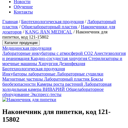
Новости
Обучение
Контакты
Главная
/
Биотехнологическая продукция
/
Лабораторный
пластик
/
Общелабораторный пластик
/
Наконечники для
дозаторов
/
KANG JIAN MEDICAL
/
Наконечник для
пипетки, код 121-15802
Каталог продукции
Медицинская продукция
Лабораторные инкубаторы с атмосферой CO2
Анестезиология
и реанимация
Кардио-сосудистая хирургия
Стерилизаторы и
моечные машины
Хирургия
Дезинфекция
Биотехнологическая продукция
Инкубаторы лабораторные
Лабораторные сушилки
Магнитные частицы
Лабораторный пластик
Боксы
биобезопасности
Камеры роста растений
Лабораторная
холодильная камера
ВИВАРИЙ
Общелабораторное
оборудование
Экспресс-тесты
Наконечник для пипетки, код 121-
15802