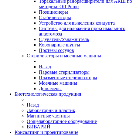
Торакальные ранорасширители для АКШ по
методике Off Pump
Позиционеры
Стабилизаторы
Устройство для выделения кондуита
Системы для наложения проксимального
анастомоза
Сдуватель/Увлажнитель
Коронарные шунты
Протезы сосудов
Стерилизаторы и моечные машины
Назад
Паровые стерилизаторы
Плазменные стерилизаторы
Моечные машины
Дезкамеры
Биотехнологическая продукция
Назад
Лабораторный пластик
Магнитные частицы
Общелабораторное оборудование
ВИВАРИЙ
Консалтинг и проектирование