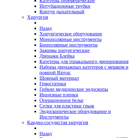
Катетеры переферические
Интубационные трубки
Контур дыхательный
Хирургия
Назад
Хирургическое оборудование
Монополярные инструменты
Биополярные инструменты
Зажимы хирургические
Дренажи Блейка
Катетеры для торакального дренирования
Наборы дренажных катетеров с мешком и
помпой Biovac
Шовный материал
Гемостатики
Гибкие медицинские эндоскопы
Инцизные пленки
Операционное белье
Сетки для пластики грыж
Эндоскопическое оборудование и
Инструменты
Кардио-сосудистая хирургия
Назад