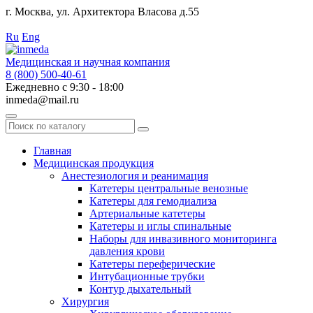
г. Москва, ул. Архитектора Власова д.55
Работаем с 2010 года.
Ru
Eng
Медицинская и научная компания
8 (800) 500-40-61
Ежедневно с 9:30 - 18:00
inmeda@mail.ru
Поиск
по
каталогу
Главная
Медицинская продукция
Анестезиология и реанимация
Катетеры центральные венозные
Катетеры для гемодиализа
Артериальные катетеры
Катетеры и иглы спинальные
Наборы для инвазивного мониторинга
давления крови
Катетеры переферические
Интубационные трубки
Контур дыхательный
Хирургия