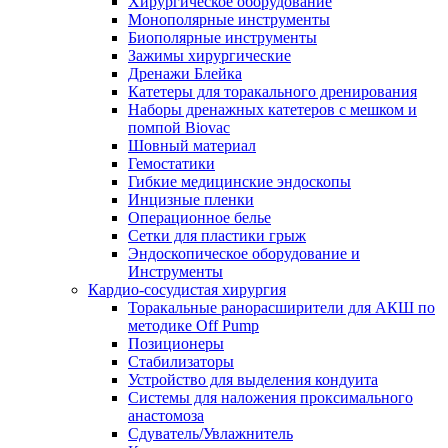
Хирургическое оборудование
Монополярные инструменты
Биополярные инструменты
Зажимы хирургические
Дренажи Блейка
Катетеры для торакального дренирования
Наборы дренажных катетеров с мешком и
помпой Biovac
Шовный материал
Гемостатики
Гибкие медицинские эндоскопы
Инцизные пленки
Операционное белье
Сетки для пластики грыж
Эндоскопическое оборудование и
Инструменты
Кардио-сосудистая хирургия
Торакальные ранорасширители для АКШ по
методике Off Pump
Позиционеры
Стабилизаторы
Устройство для выделения кондуита
Системы для наложения проксимального
анастомоза
Сдуватель/Увлажнитель