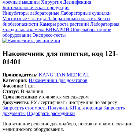
моечные машины
Хирургия
Дезинфекция
Биотехнологическая продукция
Инкубаторы лабораторные
Лабораторные сушилки
Магнитные частицы
Лабораторный пластик
Боксы
биобезопасности
Камеры роста растений
Лабораторная
холодильная камера
ВИВАРИЙ
Общелабораторное
оборудование
Экспресс-тесты
Наконечник для пипетки, код 121-
01401
Производитель:
KANG JIAN MEDICAL
Категория:
Наконечники для дозаторов
Фасовка:
1 шт.
Статус:
В наличии
Срок поставки:
уточняется менеджером
Документы:
РУ / сертификат / инструкция по запросу
Запросить стоимость
Получить КП для юрлица
Запросить
документы
Подобрать расходники
Портативное решение для подбора, поставки и комплектации
медицинского оборудования.