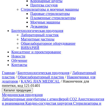
Коронарные шунты
Протезы сосудов
Стерилизаторы и моечные машины
Паровые стерилизаторы
Плазменные стерилизаторы
Моечные машины
Дезкамеры
Биотехнологическая продукция
Лабораторный пластик
Магнитные частицы
Общелабораторное оборудование
ВИВАРИЙ
Консалтинг и проектирование
Новости
Обучение
Контакты
Главная
/
Биотехнологическая продукция
/
Лабораторный
пластик
/
Общелабораторный пластик
/
Наконечники для
дозаторов
/
KANG JIAN MEDICAL
/
Наконечник для
пипетки, код 121-01401
Каталог продукции
Медицинская продукция
Лабораторные инкубаторы с атмосферой CO2
Анестезиология
и реанимация
Кардио-сосудистая хирургия
Стерилизаторы и