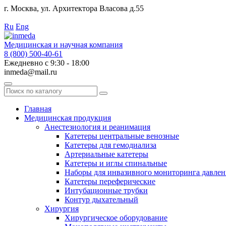
г. Москва, ул. Архитектора Власова д.55
Работаем с 2010 года.
Ru
Eng
Медицинская и научная компания
8 (800) 500-40-61
Ежедневно с 9:30 - 18:00
inmeda@mail.ru
Поиск
по
каталогу
Главная
Медицинская продукция
Анестезиология и реанимация
Катетеры центральные венозные
Катетеры для гемодиализа
Артериальные катетеры
Катетеры и иглы спинальные
Наборы для инвазивного мониторинга давлен
Катетеры переферические
Интубационные трубки
Контур дыхательный
Хирургия
Хирургическое оборудование