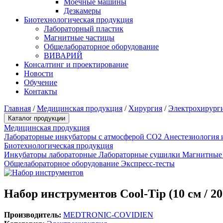
Моечные машины
Дезкамеры
Биотехнологическая продукция
Лабораторный пластик
Магнитные частицы
Общелабораторное оборудование
ВИВАРИЙ
Консалтинг и проектирование
Новости
Обучение
Контакты
Главная
/
Медицинская продукция
/
Хирургия
/
Электрохирург
Каталог продукции
Медицинская продукция
Лабораторные инкубаторы с атмосферой CO2
Анестезиология 
Биотехнологическая продукция
Инкубаторы лабораторные
Лабораторные сушилки
Магнитные
Общелабораторное оборудование
Экспресс-тесты
Набор инструментов Cool-Tip (10 см / 2
Производитель:
MEDTRONIC-COVIDIEN