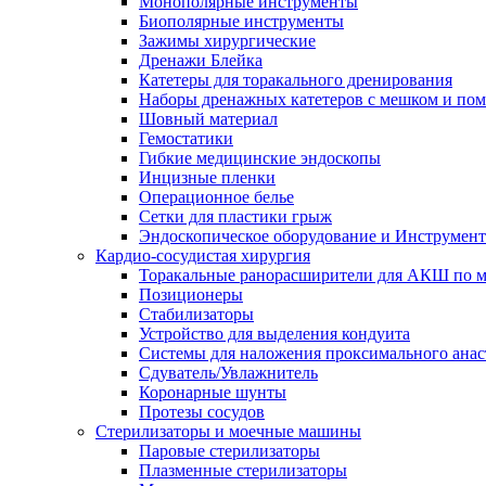
Монополярные инструменты
Биополярные инструменты
Зажимы хирургические
Дренажи Блейка
Катетеры для торакального дренирования
Наборы дренажных катетеров с мешком и пом
Шовный материал
Гемостатики
Гибкие медицинские эндоскопы
Инцизные пленки
Операционное белье
Сетки для пластики грыж
Эндоскопическое оборудование и Инструмен
Кардио-сосудистая хирургия
Торакальные ранорасширители для АКШ по м
Позиционеры
Стабилизаторы
Устройство для выделения кондуита
Системы для наложения проксимального анас
Сдуватель/Увлажнитель
Коронарные шунты
Протезы сосудов
Стерилизаторы и моечные машины
Паровые стерилизаторы
Плазменные стерилизаторы