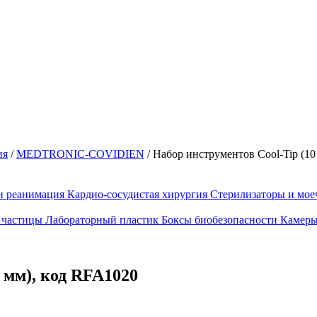
ия
/
MEDTRONIC-COVIDIEN
/
Набор инструментов Cool-Tip (10 
и реанимация
Кардио-сосудистая хирургия
Стерилизаторы и мо
 частицы
Лабораторный пластик
Боксы биобезопасности
Камеры
0 мм), код RFA1020