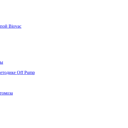
пой Biovac
ты
етодике Off Pump
томоза