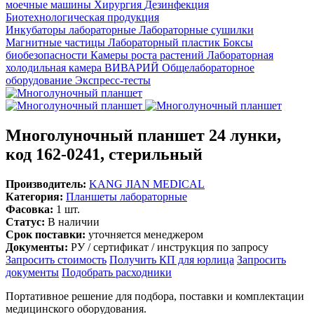
моечные машины
Хирургия
Дезинфекция
Биотехнологическая продукция
Инкубаторы лабораторные
Лабораторные сушилки
Магнитные частицы
Лабораторный пластик
Боксы
биобезопасности
Камеры роста растений
Лабораторная
холодильная камера
ВИВАРИЙ
Общелабораторное
оборудование
Экспресс-тесты
Многолуночный планшет 24 лунки,
код 162-0241, стерильный
Производитель:
KANG JIAN MEDICAL
Категория:
Планшеты лабораторные
Фасовка:
1 шт.
Статус:
В наличии
Срок поставки:
уточняется менеджером
Документы:
РУ / сертификат / инструкция по запросу
Запросить стоимость
Получить КП для юрлица
Запросить
документы
Подобрать расходники
Портативное решение для подбора, поставки и комплектации
медицинского оборудования.