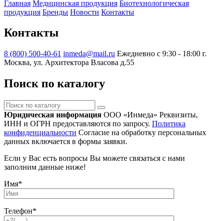
Главная
Медицинская продукция
Биотехнологическая
продукция
Бренды
Новости
Контакты
Контакты
8 (800) 500-40-61
inmeda@mail.ru
Ежедневно с 9:30 - 18:00
г.
Москва, ул. Архитектора Власова д.55
Поиск по каталогу
Поиск
по
Юридическая информация
ООО «Инмеда»
Реквизиты,
каталогу
ИНН и ОГРН предоставляются по запросу.
Политика
конфиденциальности
Согласие на обработку персональных
данных включается в формы заявки.
Если у Вас есть вопросы Вы можете связаться с нами
заполним данные ниже!
Имя
*
Телефон
*