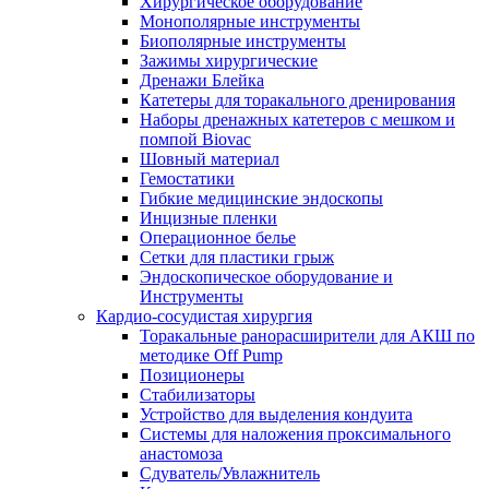
Хирургическое оборудование
Монополярные инструменты
Биополярные инструменты
Зажимы хирургические
Дренажи Блейка
Катетеры для торакального дренирования
Наборы дренажных катетеров с мешком и
помпой Biovac
Шовный материал
Гемостатики
Гибкие медицинские эндоскопы
Инцизные пленки
Операционное белье
Сетки для пластики грыж
Эндоскопическое оборудование и
Инструменты
Кардио-сосудистая хирургия
Торакальные ранорасширители для АКШ по
методике Off Pump
Позиционеры
Стабилизаторы
Устройство для выделения кондуита
Системы для наложения проксимального
анастомоза
Сдуватель/Увлажнитель