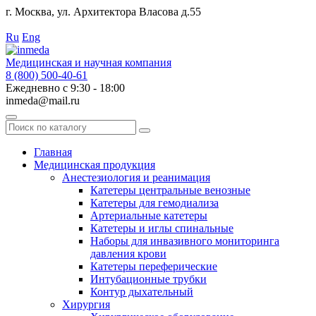
г. Москва, ул. Архитектора Власова д.55
Работаем с 2010 года.
Ru
Eng
Медицинская и научная компания
8 (800) 500-40-61
Ежедневно с 9:30 - 18:00
inmeda@mail.ru
Поиск
по
каталогу
Главная
Медицинская продукция
Анестезиология и реанимация
Катетеры центральные венозные
Катетеры для гемодиализа
Артериальные катетеры
Катетеры и иглы спинальные
Наборы для инвазивного мониторинга
давления крови
Катетеры переферические
Интубационные трубки
Контур дыхательный
Хирургия