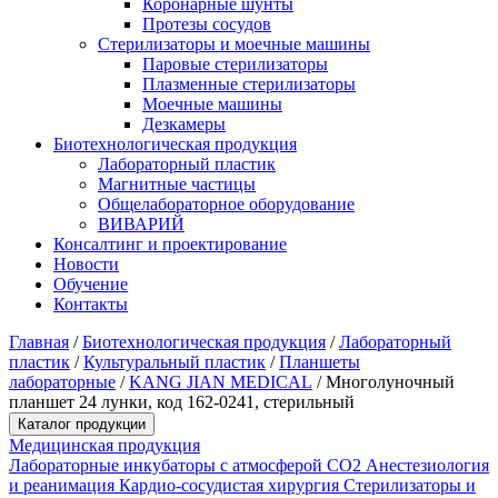
Коронарные шунты
Протезы сосудов
Стерилизаторы и моечные машины
Паровые стерилизаторы
Плазменные стерилизаторы
Моечные машины
Дезкамеры
Биотехнологическая продукция
Лабораторный пластик
Магнитные частицы
Общелабораторное оборудование
ВИВАРИЙ
Консалтинг и проектирование
Новости
Обучение
Контакты
Главная
/
Биотехнологическая продукция
/
Лабораторный
пластик
/
Культуральный пластик
/
Планшеты
лабораторные
/
KANG JIAN MEDICAL
/
Многолуночный
планшет 24 лунки, код 162-0241, стерильный
Каталог продукции
Медицинская продукция
Лабораторные инкубаторы с атмосферой CO2
Анестезиология
и реанимация
Кардио-сосудистая хирургия
Стерилизаторы и