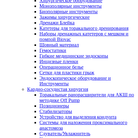
Хирургическое оборудование
Монополярные инструменты
Биополярные инструменты
Зажимы хирургические
Дренажи Блейка
Катетеры для торакального дренирования
Наборы дренажных катетеров с мешком и
помпой Biovac
Шовный материал
Гемостатики
Гибкие медицинские эндоскопы
Инцизные пленки
Операционное белье
Сетки для пластики грыж
Эндоскопическое оборудование и
Инструменты
Кардио-сосудистая хирургия
Торакальные ранорасширители для АКШ по
методике Off Pump
Позиционеры
Стабилизаторы
Устройство для выделения кондуита
Системы для наложения проксимального
анастомоза
Сдуватель/Увлажнитель