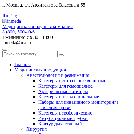
г. Москва, ул. Архитектора Власова д.55
Работаем с 2010 года.
Ru
Eng
Медицинская и научная компания
8 (800) 500-40-61
Ежедневно с 9:30 - 18:00
inmeda@mail.ru
Поиск
по
каталогу
Главная
Медицинская продукция
Анестезиология и реанимация
Катетеры центральные венозные
Катетеры для гемодиализа
Артериальные катетеры
Катетеры и иглы спинальные
Наборы для инвазивного мониторинга
давления крови
Катетеры переферические
Интубационные трубки
Контур дыхательный
Хирургия