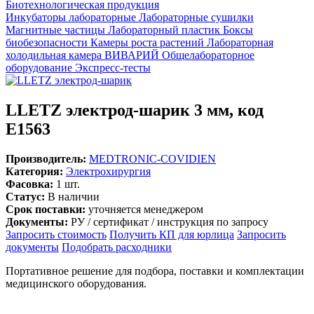
Биотехнологическая продукция
Инкубаторы лабораторные
Лабораторные сушилки
Магнитные частицы
Лабораторный пластик
Боксы
биобезопасности
Камеры роста растений
Лабораторная
холодильная камера
ВИВАРИЙ
Общелабораторное
оборудование
Экспресс-тесты
LLETZ электрод-шарик 3 мм, код
E1563
Производитель:
MEDTRONIC-COVIDIEN
Категория:
Электрохирургия
Фасовка:
1 шт.
Статус:
В наличии
Срок поставки:
уточняется менеджером
Документы:
РУ / сертификат / инструкция по запросу
Запросить стоимость
Получить КП для юрлица
Запросить
документы
Подобрать расходники
Портативное решение для подбора, поставки и комплектации
медицинского оборудования.