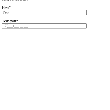
Имя
*
Телефон
*
Email
Комментарий
Файл
Прикрепить файл
Файл не выбран