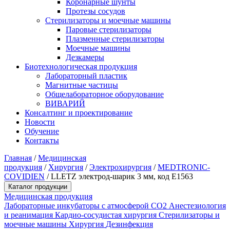
Коронарные шунты
Протезы сосудов
Стерилизаторы и моечные машины
Паровые стерилизаторы
Плазменные стерилизаторы
Моечные машины
Дезкамеры
Биотехнологическая продукция
Лабораторный пластик
Магнитные частицы
Общелабораторное оборудование
ВИВАРИЙ
Консалтинг и проектирование
Новости
Обучение
Контакты
Главная
/
Медицинская
продукция
/
Хирургия
/
Электрохирургия
/
MEDTRONIC-
COVIDIEN
/
LLETZ электрод-шарик 3 мм, код E1563
Каталог продукции
Медицинская продукция
Лабораторные инкубаторы с атмосферой CO2
Анестезиология
и реанимация
Кардио-сосудистая хирургия
Стерилизаторы и
моечные машины
Хирургия
Дезинфекция