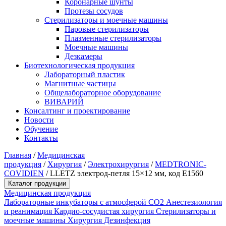
Коронарные шунты
Протезы сосудов
Стерилизаторы и моечные машины
Паровые стерилизаторы
Плазменные стерилизаторы
Моечные машины
Дезкамеры
Биотехнологическая продукция
Лабораторный пластик
Магнитные частицы
Общелабораторное оборудование
ВИВАРИЙ
Консалтинг и проектирование
Новости
Обучение
Контакты
Главная
/
Медицинская
продукция
/
Хирургия
/
Электрохирургия
/
MEDTRONIC-
COVIDIEN
/
LLETZ электрод-петля 15×12 мм, код E1560
Каталог продукции
Медицинская продукция
Лабораторные инкубаторы с атмосферой CO2
Анестезиология
и реанимация
Кардио-сосудистая хирургия
Стерилизаторы и
моечные машины
Хирургия
Дезинфекция