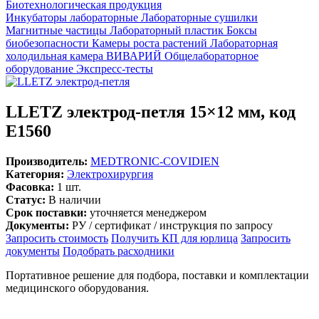
Биотехнологическая продукция
Инкубаторы лабораторные
Лабораторные сушилки
Магнитные частицы
Лабораторный пластик
Боксы
биобезопасности
Камеры роста растений
Лабораторная
холодильная камера
ВИВАРИЙ
Общелабораторное
оборудование
Экспресс-тесты
LLETZ электрод-петля 15×12 мм, код
E1560
Производитель:
MEDTRONIC-COVIDIEN
Категория:
Электрохирургия
Фасовка:
1 шт.
Статус:
В наличии
Срок поставки:
уточняется менеджером
Документы:
РУ / сертификат / инструкция по запросу
Запросить стоимость
Получить КП для юрлица
Запросить
документы
Подобрать расходники
Портативное решение для подбора, поставки и комплектации
медицинского оборудования.