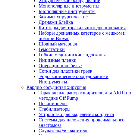
Хирургическое оборудование
Монополярные инструменты
Биополярные инструменты
Зажимы хирургические
Дренажи Блейка
Катетеры для торакального дренирования
Наборы дренажных катетеров с мешком и
помпой Biovac
Шовный материал
Гемостатики
Гибкие медицинские эндоскопы
Инцизные пленки
Операционное белье
Сетки для пластики грыж
Эндоскопическое оборудование и
Инструменты
Кардио-сосудистая хирургия
Торакальные ранорасширители для АКШ по
методике Off Pump
Позиционеры
Стабилизаторы
Устройство для выделения кондуита
Системы для наложения проксимального
анастомоза
Сдуватель/Увлажнитель