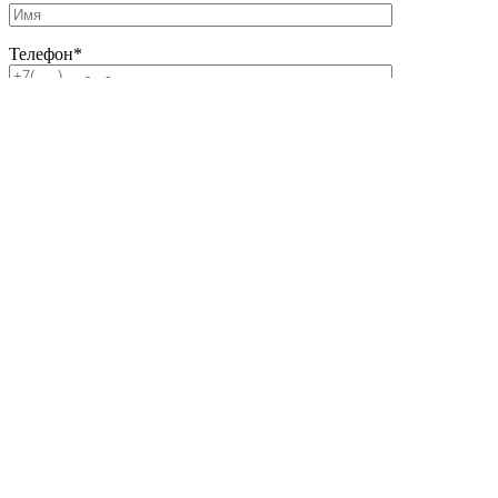
Телефон
*
Email
Комментарий
Файл
Прикрепить файл
Файл не выбран
До 20 МБ.