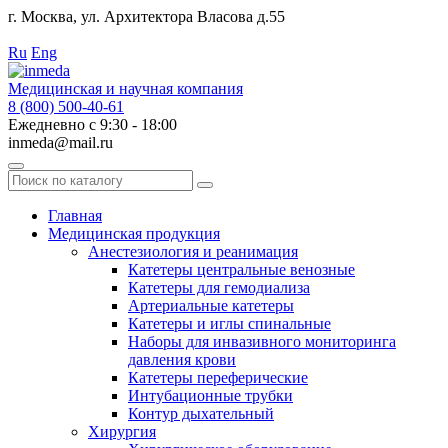
г. Москва, ул. Архитектора Власова д.55
Работаем с 2010 года.
Ru
Eng
Медицинская и научная компания
8 (800) 500-40-61
Ежедневно с 9:30 - 18:00
inmeda@mail.ru
Поиск
по
каталогу
Главная
Медицинская продукция
Анестезиология и реанимация
Катетеры центральные венозные
Катетеры для гемодиализа
Артериальные катетеры
Катетеры и иглы спинальные
Наборы для инвазивного мониторинга
давления крови
Катетеры переферические
Интубационные трубки
Контур дыхательный
Хирургия