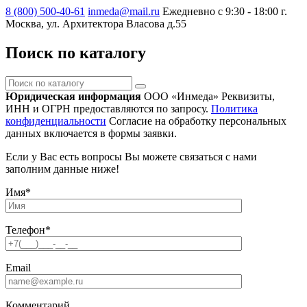
8 (800) 500-40-61
inmeda@mail.ru
Ежедневно с 9:30 - 18:00
г.
Москва, ул. Архитектора Власова д.55
Поиск по каталогу
Поиск
по
Юридическая информация
ООО «Инмеда»
Реквизиты,
каталогу
ИНН и ОГРН предоставляются по запросу.
Политика
конфиденциальности
Согласие на обработку персональных
данных включается в формы заявки.
Если у Вас есть вопросы Вы можете связаться с нами
заполним данные ниже!
Имя
*
Телефон
*
Email
Комментарий