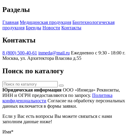
Разделы
Главная
Медицинская продукция
Биотехнологическая
продукция
Бренды
Новости
Контакты
Контакты
8 (800) 500-40-61
inmeda@mail.ru
Ежедневно с 9:30 - 18:00
г.
Москва, ул. Архитектора Власова д.55
Поиск по каталогу
Поиск
по
Юридическая информация
ООО «Инмеда»
Реквизиты,
каталогу
ИНН и ОГРН предоставляются по запросу.
Политика
конфиденциальности
Согласие на обработку персональных
данных включается в формы заявки.
Если у Вас есть вопросы Вы можете связаться с нами
заполним данные ниже!
Имя
*