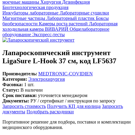
моечные машины
Хирургия
Дезинфекция
Биотехнологическая продукция
Инкубаторы лабораторные
Лабораторные сушилки
Магнитные частицы
Лабораторный пластик
Боксы
биобезопасности
Камеры роста растений
Лабораторная
холодильная камера
ВИВАРИЙ
Общелабораторное
оборудование
Экспресс-тесты
Лапароскопический инструмент
LigaSure L-Hook 37 см, код LF5637
Производитель:
MEDTRONIC-COVIDIEN
Категория:
Электрохирургия
Фасовка:
1 шт.
Статус:
В наличии
Срок поставки:
уточняется менеджером
Документы:
РУ / сертификат / инструкция по запросу
Запросить стоимость
Получить КП для юрлица
Запросить
документы
Подобрать расходники
Портативное решение для подбора, поставки и комплектации
медицинского оборудования.