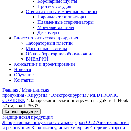
Коронарные шунты
Протезы сосудов
Стерилизаторы и моечные машины
Паровые стерилизаторы
Плазменные стерилизаторы
Моечные машины
Дезкамеры
Биотехнологическая продукция
Лабораторный пластик
Магнитные частицы
Общелабораторное оборудование
ВИВАРИЙ
Консалтинг и проектирование
Новости
Обучение
Контакты
Главная
/
Медицинская
продукция
/
Хирургия
/
Электрохирургия
/
MEDTRONIC-
COVIDIEN
/
Лапароскопический инструмент LigaSure L-Hook
37 см, код LF5637
Каталог продукции
Медицинская продукция
Лабораторные инкубаторы с атмосферой CO2
Анестезиология
и реанимация
Кардио-сосудистая хирургия
Стерилизаторы и