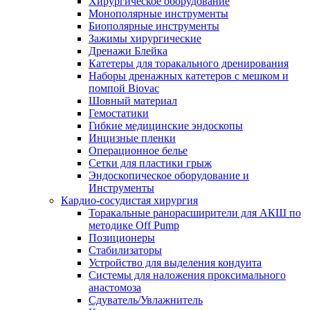
Хирургическое оборудование
Монополярные инструменты
Биополярные инструменты
Зажимы хирургические
Дренажи Блейка
Катетеры для торакального дренирования
Наборы дренажных катетеров с мешком и
помпой Biovac
Шовный материал
Гемостатики
Гибкие медицинские эндоскопы
Инцизные пленки
Операционное белье
Сетки для пластики грыж
Эндоскопическое оборудование и
Инструменты
Кардио-сосудистая хирургия
Торакальные ранорасширители для АКШ по
методике Off Pump
Позиционеры
Стабилизаторы
Устройство для выделения кондуита
Системы для наложения проксимального
анастомоза
Сдуватель/Увлажнитель