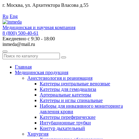
г. Москва, ул. Архитектора Власова д.55
Работаем с 2010 года.
Ru
Eng
Медицинская и научная компания
8 (800) 500-40-61
Ежедневно с 9:30 - 18:00
inmeda@mail.ru
Поиск
по
каталогу
Главная
Медицинская продукция
Анестезиология и реанимация
Катетеры центральные венозные
Катетеры для гемодиализа
Артериальные катетеры
Катетеры и иглы спинальные
Наборы для инвазивного мониторинга
давления крови
Катетеры переферические
Интубационные трубки
Контур дыхательный
Хирургия