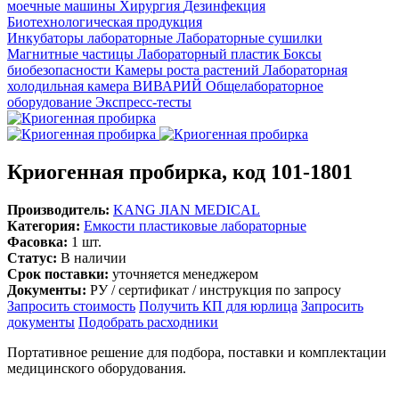
моечные машины
Хирургия
Дезинфекция
Биотехнологическая продукция
Инкубаторы лабораторные
Лабораторные сушилки
Магнитные частицы
Лабораторный пластик
Боксы
биобезопасности
Камеры роста растений
Лабораторная
холодильная камера
ВИВАРИЙ
Общелабораторное
оборудование
Экспресс-тесты
Криогенная пробирка, код 101-1801
Производитель:
KANG JIAN MEDICAL
Категория:
Емкости пластиковые лабораторные
Фасовка:
1 шт.
Статус:
В наличии
Срок поставки:
уточняется менеджером
Документы:
РУ / сертификат / инструкция по запросу
Запросить стоимость
Получить КП для юрлица
Запросить
документы
Подобрать расходники
Портативное решение для подбора, поставки и комплектации
медицинского оборудования.