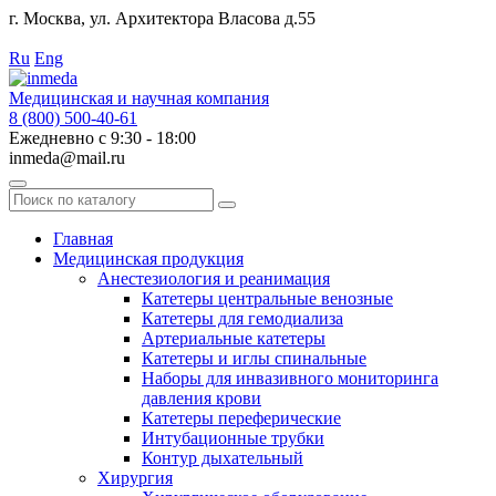
г. Москва, ул. Архитектора Власова д.55
Работаем с 2010 года.
Ru
Eng
Медицинская и научная компания
8 (800) 500-40-61
Ежедневно с 9:30 - 18:00
inmeda@mail.ru
Поиск
по
каталогу
Главная
Медицинская продукция
Анестезиология и реанимация
Катетеры центральные венозные
Катетеры для гемодиализа
Артериальные катетеры
Катетеры и иглы спинальные
Наборы для инвазивного мониторинга
давления крови
Катетеры переферические
Интубационные трубки
Контур дыхательный
Хирургия