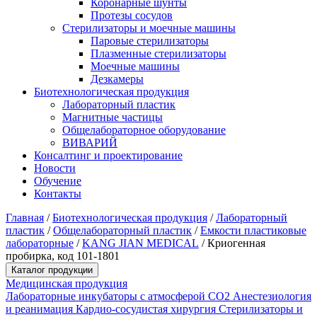
Коронарные шунты
Протезы сосудов
Стерилизаторы и моечные машины
Паровые стерилизаторы
Плазменные стерилизаторы
Моечные машины
Дезкамеры
Биотехнологическая продукция
Лабораторный пластик
Магнитные частицы
Общелабораторное оборудование
ВИВАРИЙ
Консалтинг и проектирование
Новости
Обучение
Контакты
Главная
/
Биотехнологическая продукция
/
Лабораторный
пластик
/
Общелабораторный пластик
/
Емкости пластиковые
лабораторные
/
KANG JIAN MEDICAL
/
Криогенная
пробирка, код 101-1801
Каталог продукции
Медицинская продукция
Лабораторные инкубаторы с атмосферой CO2
Анестезиология
и реанимация
Кардио-сосудистая хирургия
Стерилизаторы и