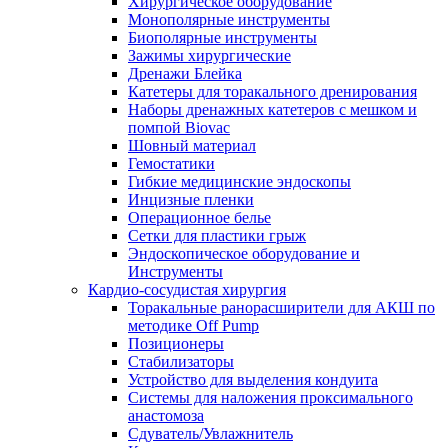
Хирургическое оборудование
Монополярные инструменты
Биополярные инструменты
Зажимы хирургические
Дренажи Блейка
Катетеры для торакального дренирования
Наборы дренажных катетеров с мешком и
помпой Biovac
Шовный материал
Гемостатики
Гибкие медицинские эндоскопы
Инцизные пленки
Операционное белье
Сетки для пластики грыж
Эндоскопическое оборудование и
Инструменты
Кардио-сосудистая хирургия
Торакальные ранорасширители для АКШ по
методике Off Pump
Позиционеры
Стабилизаторы
Устройство для выделения кондуита
Системы для наложения проксимального
анастомоза
Сдуватель/Увлажнитель