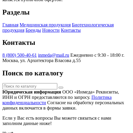
Разделы
Главная
Медицинская продукция
Биотехнологическая
продукция
Бренды
Новости
Контакты
Контакты
8 (800) 500-40-61
inmeda@mail.ru
Ежедневно с 9:30 - 18:00
г.
Москва, ул. Архитектора Власова д.55
Поиск по каталогу
Поиск
по
Юридическая информация
ООО «Инмеда»
Реквизиты,
каталогу
ИНН и ОГРН предоставляются по запросу.
Политика
конфиденциальности
Согласие на обработку персональных
данных включается в формы заявки.
Если у Вас есть вопросы Вы можете связаться с нами
заполним данные ниже!