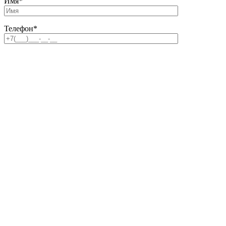
Имя
*
Телефон
*
Email
Комментарий
Файл
Прикрепить файл
Файл не выбран