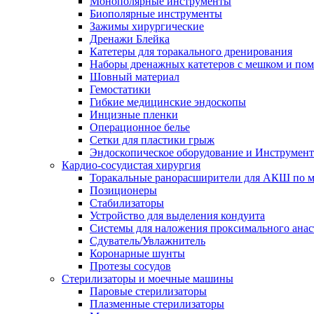
Монополярные инструменты
Биополярные инструменты
Зажимы хирургические
Дренажи Блейка
Катетеры для торакального дренирования
Наборы дренажных катетеров с мешком и пом
Шовный материал
Гемостатики
Гибкие медицинские эндоскопы
Инцизные пленки
Операционное белье
Сетки для пластики грыж
Эндоскопическое оборудование и Инструмен
Кардио-сосудистая хирургия
Торакальные ранорасширители для АКШ по м
Позиционеры
Стабилизаторы
Устройство для выделения кондуита
Системы для наложения проксимального анас
Сдуватель/Увлажнитель
Коронарные шунты
Протезы сосудов
Стерилизаторы и моечные машины
Паровые стерилизаторы
Плазменные стерилизаторы