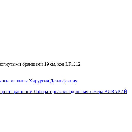
зогнутыми браншами 19 см, код LF1212
ечные машины
Хирургия
Дезинфекция
 роста растений
Лабораторная холодильная камера
ВИВАРИЙ