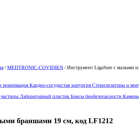
ия
/
MEDTRONIC-COVIDIEN
/
Инструмент LigaSure с малыми и
и реанимация
Кардио-сосудистая хирургия
Стерилизаторы и мо
 частицы
Лабораторный пластик
Боксы биобезопасности
Камеры
ыми браншами 19 см, код LF1212