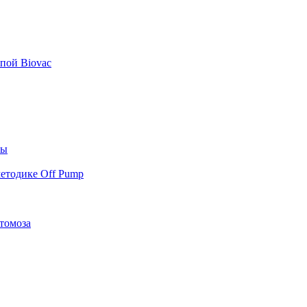
пой Biovac
ты
етодике Off Pump
томоза