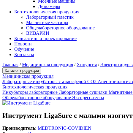
Моечные машины
Дезкамеры
Биотехнологическая продукция
Лабораторный пластик
Магнитные частицы
Общелабораторное оборудование
ВИВАРИЙ
Консалтинг и проектирование
Новости
Обучение
Контакты
Главная
/
Медицинская продукция
/
Хирургия
/
Электрохирург
Каталог продукции
Медицинская продукция
Лабораторные инкубаторы с атмосферой CO2
Анестезиология 
Биотехнологическая продукция
Инкубаторы лабораторные
Лабораторные сушилки
Магнитные
Общелабораторное оборудование
Экспресс-тесты
Инструмент LigaSure с малыми изогнут
Производитель:
MEDTRONIC-COVIDIEN