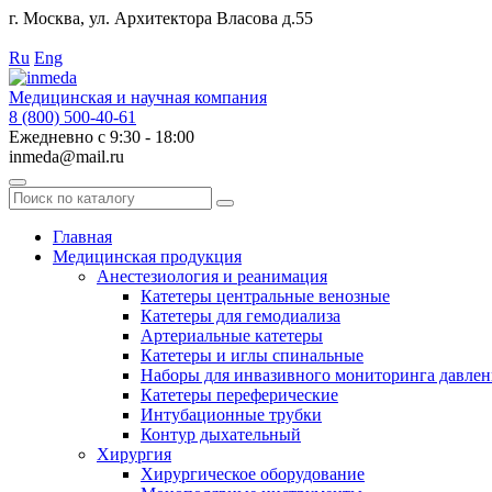
г. Москва, ул. Архитектора Власова д.55
Работаем с 2010 года.
Ru
Eng
Медицинская и научная компания
8 (800) 500-40-61
Ежедневно с 9:30 - 18:00
inmeda@mail.ru
Поиск
по
каталогу
Главная
Медицинская продукция
Анестезиология и реанимация
Катетеры центральные венозные
Катетеры для гемодиализа
Артериальные катетеры
Катетеры и иглы спинальные
Наборы для инвазивного мониторинга давлен
Катетеры переферические
Интубационные трубки
Контур дыхательный
Хирургия
Хирургическое оборудование