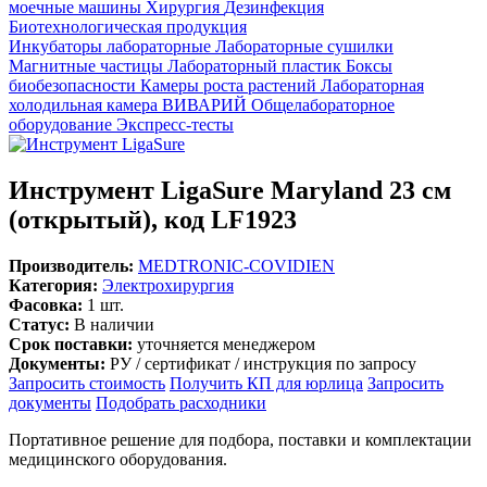
моечные машины
Хирургия
Дезинфекция
Биотехнологическая продукция
Инкубаторы лабораторные
Лабораторные сушилки
Магнитные частицы
Лабораторный пластик
Боксы
биобезопасности
Камеры роста растений
Лабораторная
холодильная камера
ВИВАРИЙ
Общелабораторное
оборудование
Экспресс-тесты
Инструмент LigaSure Maryland 23 см
(открытый), код LF1923
Производитель:
MEDTRONIC-COVIDIEN
Категория:
Электрохирургия
Фасовка:
1 шт.
Статус:
В наличии
Срок поставки:
уточняется менеджером
Документы:
РУ / сертификат / инструкция по запросу
Запросить стоимость
Получить КП для юрлица
Запросить
документы
Подобрать расходники
Портативное решение для подбора, поставки и комплектации
медицинского оборудования.