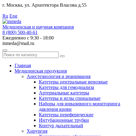
г. Москва, ул. Архитектора Власова д.55
Работаем с 2010 года.
Ru
Eng
Медицинская и научная компания
8 (800) 500-40-61
Ежедневно с 9:30 - 18:00
inmeda@mail.ru
Поиск
по
каталогу
Главная
Медицинская продукция
Анестезиология и реанимация
Катетеры центральные венозные
Катетеры для гемодиализа
Артериальные катетеры
Катетеры и иглы спинальные
Наборы для инвазивного мониторинга
давления крови
Катетеры переферические
Интубационные трубки
Контур дыхательный
Хирургия