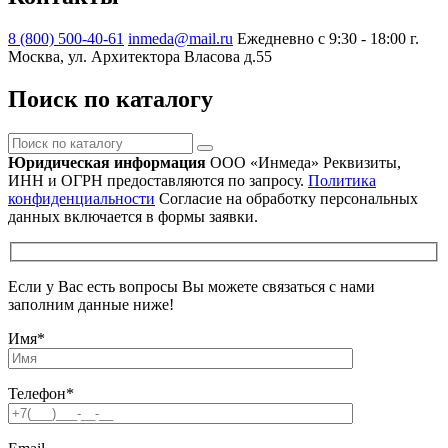
8 (800) 500-40-61
inmeda@mail.ru
Ежедневно с 9:30 - 18:00
г.
Москва, ул. Архитектора Власова д.55
Поиск по каталогу
Поиск
по
Юридическая информация
ООО «Инмеда»
Реквизиты,
каталогу
ИНН и ОГРН предоставляются по запросу.
Политика
конфиденциальности
Согласие на обработку персональных
данных включается в формы заявки.
Если у Вас есть вопросы Вы можете связаться с нами
заполним данные ниже!
Имя
*
Телефон
*