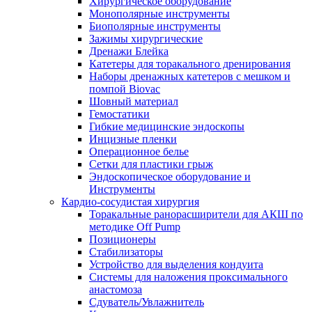
Хирургическое оборудование
Монополярные инструменты
Биополярные инструменты
Зажимы хирургические
Дренажи Блейка
Катетеры для торакального дренирования
Наборы дренажных катетеров с мешком и
помпой Biovac
Шовный материал
Гемостатики
Гибкие медицинские эндоскопы
Инцизные пленки
Операционное белье
Сетки для пластики грыж
Эндоскопическое оборудование и
Инструменты
Кардио-сосудистая хирургия
Торакальные ранорасширители для АКШ по
методике Off Pump
Позиционеры
Стабилизаторы
Устройство для выделения кондуита
Системы для наложения проксимального
анастомоза
Сдуватель/Увлажнитель