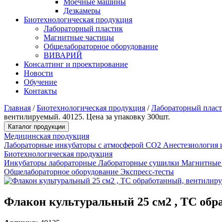
Моечные машины
Дезкамеры
Биотехнологическая продукция
Лабораторный пластик
Магнитные частицы
Общелабораторное оборудование
ВИВАРИЙ
Консалтинг и проектирование
Новости
Обучение
Контакты
Главная
/
Биотехнологическая продукция
/
Лабораторный плас
вентилируемый. 40125. Цена за упаковку 300шт.
Каталог продукции
Медицинская продукция
Лабораторные инкубаторы с атмосферой CO2
Анестезиология 
Биотехнологическая продукция
Инкубаторы лабораторные
Лабораторные сушилки
Магнитные
Общелабораторное оборудование
Экспресс-тесты
Флакон культуральный 25 см2 , TC обра