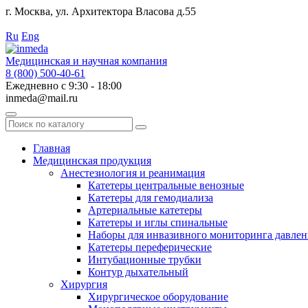
г. Москва, ул. Архитектора Власова д.55
Работаем с 2010 года.
Ru
Eng
Медицинская и научная компания
8 (800) 500-40-61
Ежедневно с 9:30 - 18:00
inmeda@mail.ru
Поиск
по
каталогу
Главная
Медицинская продукция
Анестезиология и реанимация
Катетеры центральные венозные
Катетеры для гемодиализа
Артериальные катетеры
Катетеры и иглы спинальные
Наборы для инвазивного мониторинга давлен
Катетеры переферические
Интубационные трубки
Контур дыхательный
Хирургия
Хирургическое оборудование