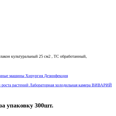
лакон культуральный 25 см2 , TC обработанный,
ечные машины
Хирургия
Дезинфекция
 роста растений
Лабораторная холодильная камера
ВИВАРИЙ
за упаковку 300шт.