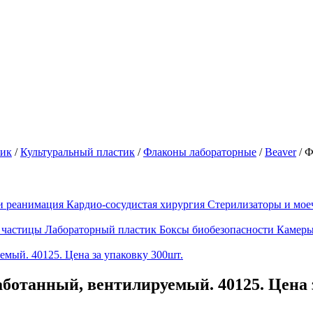
тик
/
Культуральный пластик
/
Флаконы лабораторные
/
Beaver
/
Ф
и реанимация
Кардио-сосудистая хирургия
Стерилизаторы и мо
 частицы
Лабораторный пластик
Боксы биобезопасности
Камеры
ботанный, вентилируемый. 40125. Цена 