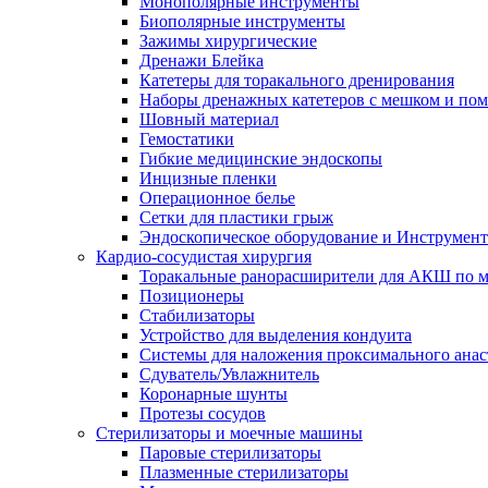
Монополярные инструменты
Биополярные инструменты
Зажимы хирургические
Дренажи Блейка
Катетеры для торакального дренирования
Наборы дренажных катетеров с мешком и пом
Шовный материал
Гемостатики
Гибкие медицинские эндоскопы
Инцизные пленки
Операционное белье
Сетки для пластики грыж
Эндоскопическое оборудование и Инструмен
Кардио-сосудистая хирургия
Торакальные ранорасширители для АКШ по м
Позиционеры
Стабилизаторы
Устройство для выделения кондуита
Системы для наложения проксимального анас
Сдуватель/Увлажнитель
Коронарные шунты
Протезы сосудов
Стерилизаторы и моечные машины
Паровые стерилизаторы
Плазменные стерилизаторы