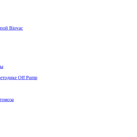
пой Biovac
ты
етодике Off Pump
томоза