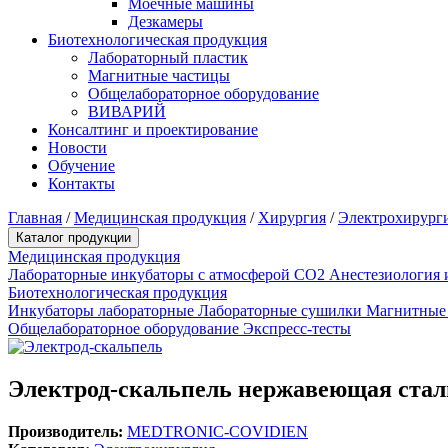
Моечные машины
Дезкамеры
Биотехнологическая продукция
Лабораторный пластик
Магнитные частицы
Общелабораторное оборудование
ВИВАРИЙ
Консалтинг и проектирование
Новости
Обучение
Контакты
Главная
/
Медицинская продукция
/
Хирургия
/
Электрохирург
Каталог продукции
Медицинская продукция
Лабораторные инкубаторы с атмосферой CO2
Анестезиология 
Биотехнологическая продукция
Инкубаторы лабораторные
Лабораторные сушилки
Магнитные
Общелабораторное оборудование
Экспресс-тесты
Электрод-скальпель нержавеющая стал
Производитель:
MEDTRONIC-COVIDIEN