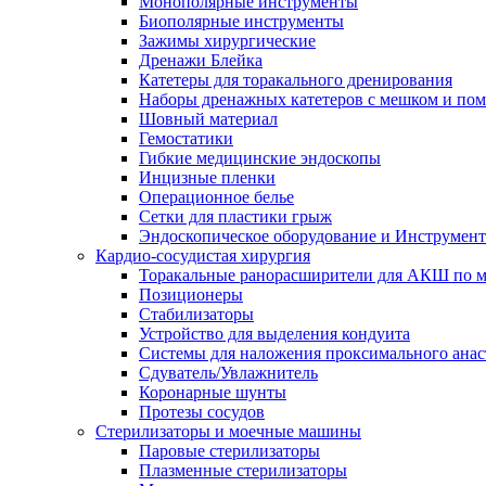
Монополярные инструменты
Биополярные инструменты
Зажимы хирургические
Дренажи Блейка
Катетеры для торакального дренирования
Наборы дренажных катетеров с мешком и пом
Шовный материал
Гемостатики
Гибкие медицинские эндоскопы
Инцизные пленки
Операционное белье
Сетки для пластики грыж
Эндоскопическое оборудование и Инструмен
Кардио-сосудистая хирургия
Торакальные ранорасширители для АКШ по м
Позиционеры
Стабилизаторы
Устройство для выделения кондуита
Системы для наложения проксимального анас
Сдуватель/Увлажнитель
Коронарные шунты
Протезы сосудов
Стерилизаторы и моечные машины
Паровые стерилизаторы
Плазменные стерилизаторы