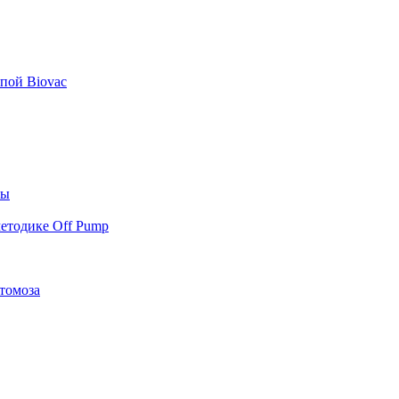
пой Biovac
ты
етодике Off Pump
томоза