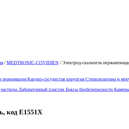
ия
/
MEDTRONIC-COVIDIEN
/
Электрод-скальпель нержавеющая
и реанимация
Кардио-сосудистая хирургия
Стерилизаторы и мо
 частицы
Лабораторный пластик
Боксы биобезопасности
Камеры
ь, код Е1551Х