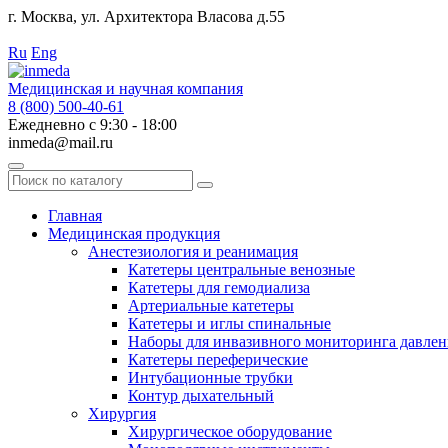
г. Москва, ул. Архитектора Власова д.55
Работаем с 2010 года.
Ru
Eng
Медицинская и научная компания
8 (800) 500-40-61
Ежедневно с 9:30 - 18:00
inmeda@mail.ru
Поиск
по
каталогу
Главная
Медицинская продукция
Анестезиология и реанимация
Катетеры центральные венозные
Катетеры для гемодиализа
Артериальные катетеры
Катетеры и иглы спинальные
Наборы для инвазивного мониторинга давлен
Катетеры переферические
Интубационные трубки
Контур дыхательный
Хирургия
Хирургическое оборудование