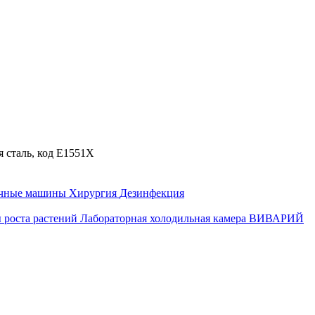
 сталь, код Е1551Х
ечные машины
Хирургия
Дезинфекция
 роста растений
Лабораторная холодильная камера
ВИВАРИЙ