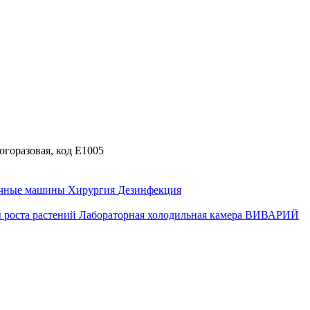
огоразовая, код Е1005
ечные машины
Хирургия
Дезинфекция
 роста растений
Лабораторная холодильная камера
ВИВАРИЙ