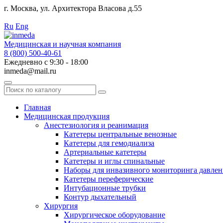
г. Москва, ул. Архитектора Власова д.55
Работаем с 2010 года.
Ru
Eng
Медицинская и научная компания
8 (800) 500-40-61
Ежедневно с 9:30 - 18:00
inmeda@mail.ru
Поиск
по
каталогу
Главная
Медицинская продукция
Анестезиология и реанимация
Катетеры центральные венозные
Катетеры для гемодиализа
Артериальные катетеры
Катетеры и иглы спинальные
Наборы для инвазивного мониторинга давлен
Катетеры переферические
Интубационные трубки
Контур дыхательный
Хирургия
Хирургическое оборудование