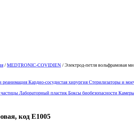
ия
/
MEDTRONIC-COVIDIEN
/
Электрод-петля вольфрамовая мн
и реанимация
Кардио-сосудистая хирургия
Стерилизаторы и мо
 частицы
Лабораторный пластик
Боксы биобезопасности
Камеры
овая, код Е1005