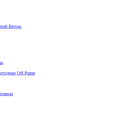
пой Biovac
ты
етодике Off Pump
томоза