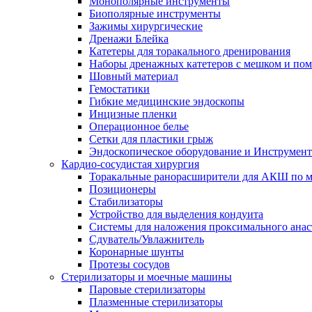
Монополярные инструменты
Биополярные инструменты
Зажимы хирургические
Дренажи Блейка
Катетеры для торакального дренирования
Наборы дренажных катетеров с мешком и пом
Шовный материал
Гемостатики
Гибкие медицинские эндоскопы
Инцизные пленки
Операционное белье
Сетки для пластики грыж
Эндоскопическое оборудование и Инструмен
Кардио-сосудистая хирургия
Торакальные ранорасширители для АКШ по м
Позиционеры
Стабилизаторы
Устройство для выделения кондуита
Системы для наложения проксимального анас
Сдуватель/Увлажнитель
Коронарные шунты
Протезы сосудов
Стерилизаторы и моечные машины
Паровые стерилизаторы
Плазменные стерилизаторы