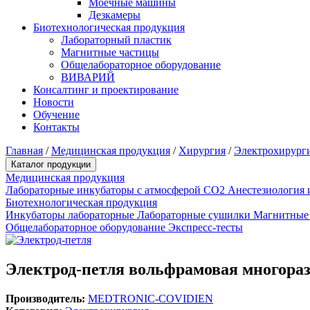
Моечные машины
Дезкамеры
Биотехнологическая продукция
Лабораторный пластик
Магнитные частицы
Общелабораторное оборудование
ВИВАРИЙ
Консалтинг и проектирование
Новости
Обучение
Контакты
Главная
/
Медицинская продукция
/
Хирургия
/
Электрохирург
Каталог продукции
Медицинская продукция
Лабораторные инкубаторы с атмосферой CO2
Анестезиология 
Биотехнологическая продукция
Инкубаторы лабораторные
Лабораторные сушилки
Магнитные
Общелабораторное оборудование
Экспресс-тесты
Электрод-петля вольфрамовая многораз
Производитель:
MEDTRONIC-COVIDIEN