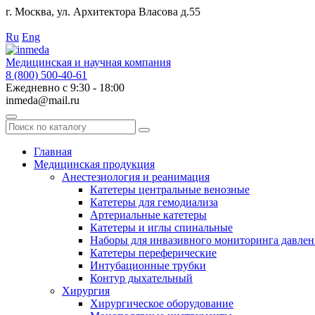
г. Москва, ул. Архитектора Власова д.55
Работаем с 2010 года.
Ru
Eng
Медицинская и научная компания
8 (800) 500-40-61
Ежедневно с 9:30 - 18:00
inmeda@mail.ru
Поиск
по
каталогу
Главная
Медицинская продукция
Анестезиология и реанимация
Катетеры центральные венозные
Катетеры для гемодиализа
Артериальные катетеры
Катетеры и иглы спинальные
Наборы для инвазивного мониторинга давлен
Катетеры переферические
Интубационные трубки
Контур дыхательный
Хирургия
Хирургическое оборудование