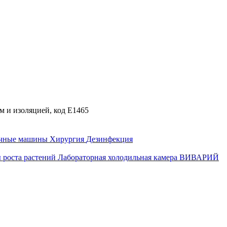
 и изоляцией, код E1465
ечные машины
Хирургия
Дезинфекция
 роста растений
Лабораторная холодильная камера
ВИВАРИЙ