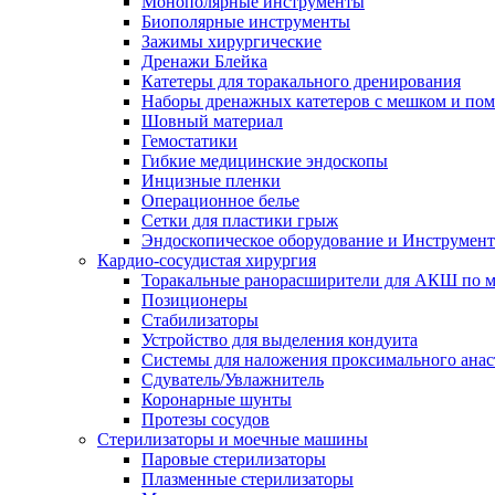
Монополярные инструменты
Биополярные инструменты
Зажимы хирургические
Дренажи Блейка
Катетеры для торакального дренирования
Наборы дренажных катетеров с мешком и пом
Шовный материал
Гемостатики
Гибкие медицинские эндоскопы
Инцизные пленки
Операционное белье
Сетки для пластики грыж
Эндоскопическое оборудование и Инструмен
Кардио-сосудистая хирургия
Торакальные ранорасширители для АКШ по м
Позиционеры
Стабилизаторы
Устройство для выделения кондуита
Системы для наложения проксимального анас
Сдуватель/Увлажнитель
Коронарные шунты
Протезы сосудов
Стерилизаторы и моечные машины
Паровые стерилизаторы
Плазменные стерилизаторы