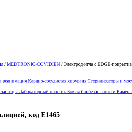
ия
/
MEDTRONIC-COVIDIEN
/
Электрод-игла с EDGE-покрытием
и реанимация
Кардио-сосудистая хирургия
Стерилизаторы и мо
 частицы
Лабораторный пластик
Боксы биобезопасности
Камеры
ляцией, код E1465