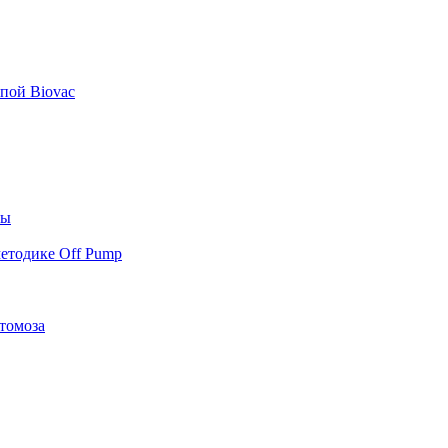
пой Biovac
ты
етодике Off Pump
томоза