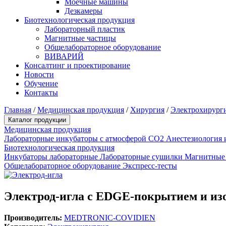
Моечные машины
Дезкамеры
Биотехнологическая продукция
Лабораторный пластик
Магнитные частицы
Общелабораторное оборудование
ВИВАРИЙ
Консалтинг и проектирование
Новости
Обучение
Контакты
Главная
/
Медицинская продукция
/
Хирургия
/
Электрохирург
Каталог продукции
Медицинская продукция
Лабораторные инкубаторы с атмосферой CO2
Анестезиология 
Биотехнологическая продукция
Инкубаторы лабораторные
Лабораторные сушилки
Магнитные
Общелабораторное оборудование
Экспресс-тесты
Электрод-игла с EDGE-покрытием и изо
Производитель:
MEDTRONIC-COVIDIEN