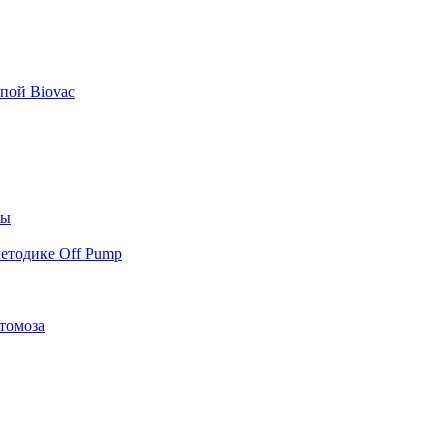
пой Biovac
ты
етодике Off Pump
томоза