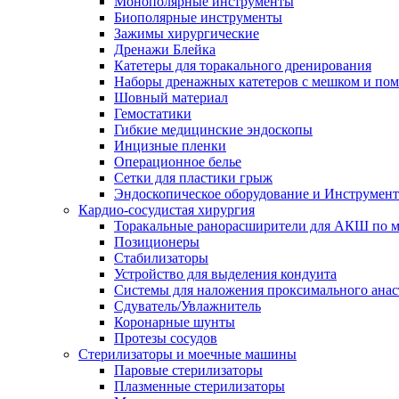
Монополярные инструменты
Биополярные инструменты
Зажимы хирургические
Дренажи Блейка
Катетеры для торакального дренирования
Наборы дренажных катетеров с мешком и пом
Шовный материал
Гемостатики
Гибкие медицинские эндоскопы
Инцизные пленки
Операционное белье
Сетки для пластики грыж
Эндоскопическое оборудование и Инструмен
Кардио-сосудистая хирургия
Торакальные ранорасширители для АКШ по м
Позиционеры
Стабилизаторы
Устройство для выделения кондуита
Системы для наложения проксимального анас
Сдуватель/Увлажнитель
Коронарные шунты
Протезы сосудов
Стерилизаторы и моечные машины
Паровые стерилизаторы
Плазменные стерилизаторы