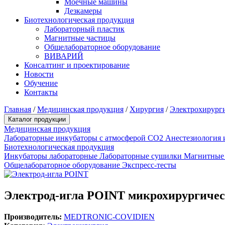
Моечные машины
Дезкамеры
Биотехнологическая продукция
Лабораторный пластик
Магнитные частицы
Общелабораторное оборудование
ВИВАРИЙ
Консалтинг и проектирование
Новости
Обучение
Контакты
Главная
/
Медицинская продукция
/
Хирургия
/
Электрохирург
Каталог продукции
Медицинская продукция
Лабораторные инкубаторы с атмосферой CO2
Анестезиология 
Биотехнологическая продукция
Инкубаторы лабораторные
Лабораторные сушилки
Магнитные
Общелабораторное оборудование
Экспресс-тесты
Электрод-игла POINT микрохирургическ
Производитель:
MEDTRONIC-COVIDIEN