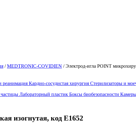
ия
/
MEDTRONIC-COVIDIEN
/
Электрод-игла POINT микрохирур
и реанимация
Кардио-сосудистая хирургия
Стерилизаторы и мо
 частицы
Лабораторный пластик
Боксы биобезопасности
Камеры
ая изогнутая, код E1652