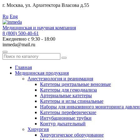
г. Москва, ул. Архитектора Власова д.55
Работаем с 2010 года.
Ru
Eng
Медицинская и научная компания
8 (800) 500-40-61
Ежедневно с 9:30 - 18:00
inmeda@mail.ru
Поиск
по
каталогу
Главная
Медицинская продукция
Анестезиология и реанимация
Катетеры центральные венозные
Катетеры для гемодиализа
Артериальные катетеры
Катетеры и иглы спинальные
Наборы для инвазивного мониторинга давлен
Катетеры переферические
Интубационные трубки
Контур дыхательный
Хирургия
Хирургическое оборудование