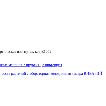
гическая изогнутая, код E1652
ечные машины
Хирургия
Дезинфекция
 роста растений
Лабораторная холодильная камера
ВИВАРИЙ