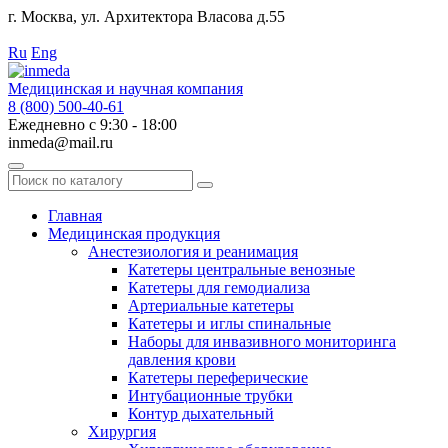
г. Москва, ул. Архитектора Власова д.55
Работаем с 2010 года.
Ru
Eng
Медицинская и научная компания
8 (800) 500-40-61
Ежедневно с 9:30 - 18:00
inmeda@mail.ru
Поиск
по
каталогу
Главная
Медицинская продукция
Анестезиология и реанимация
Катетеры центральные венозные
Катетеры для гемодиализа
Артериальные катетеры
Катетеры и иглы спинальные
Наборы для инвазивного мониторинга
давления крови
Катетеры переферические
Интубационные трубки
Контур дыхательный
Хирургия