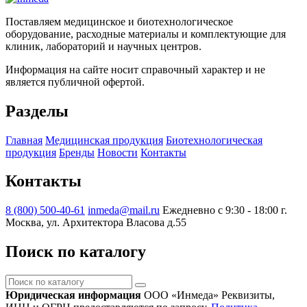
Поставляем медицинское и биотехнологическое
оборудование, расходные материалы и комплектующие для
клиник, лабораторий и научных центров.
Информация на сайте носит справочный характер и не
является публичной офертой.
Разделы
Главная
Медицинская продукция
Биотехнологическая
продукция
Бренды
Новости
Контакты
Контакты
8 (800) 500-40-61
inmeda@mail.ru
Ежедневно с 9:30 - 18:00
г.
Москва, ул. Архитектора Власова д.55
Поиск по каталогу
Поиск
по
Юридическая информация
ООО «Инмеда»
Реквизиты,
каталогу