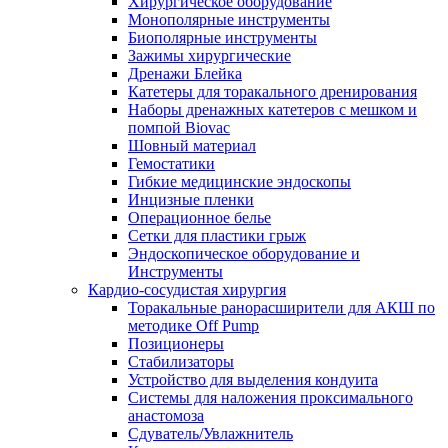
Хирургическое оборудование
Монополярные инструменты
Биополярные инструменты
Зажимы хирургические
Дренажи Блейка
Катетеры для торакального дренирования
Наборы дренажных катетеров с мешком и
помпой Biovac
Шовный материал
Гемостатики
Гибкие медицинские эндоскопы
Инцизные пленки
Операционное белье
Сетки для пластики грыж
Эндоскопическое оборудование и
Инструменты
Кардио-сосудистая хирургия
Торакальные ранорасширители для АКШ по
методике Off Pump
Позиционеры
Стабилизаторы
Устройство для выделения кондуита
Системы для наложения проксимального
анастомоза
Сдуватель/Увлажнитель