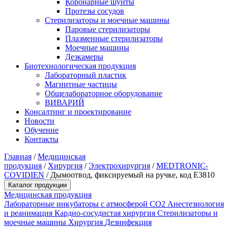
Коронарные шунты
Протезы сосудов
Стерилизаторы и моечные машины
Паровые стерилизаторы
Плазменные стерилизаторы
Моечные машины
Дезкамеры
Биотехнологическая продукция
Лабораторный пластик
Магнитные частицы
Общелабораторное оборудование
ВИВАРИЙ
Консалтинг и проектирование
Новости
Обучение
Контакты
Главная
/
Медицинская
продукция
/
Хирургия
/
Электрохирургия
/
MEDTRONIC-
COVIDIEN
/
Дымоотвод, фиксируемый на ручке, код Е3810
Каталог продукции
Медицинская продукция
Лабораторные инкубаторы с атмосферой CO2
Анестезиология
и реанимация
Кардио-сосудистая хирургия
Стерилизаторы и
моечные машины
Хирургия
Дезинфекция