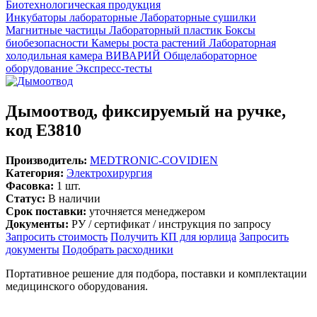
Биотехнологическая продукция
Инкубаторы лабораторные
Лабораторные сушилки
Магнитные частицы
Лабораторный пластик
Боксы
биобезопасности
Камеры роста растений
Лабораторная
холодильная камера
ВИВАРИЙ
Общелабораторное
оборудование
Экспресс-тесты
Дымоотвод, фиксируемый на ручке,
код Е3810
Производитель:
MEDTRONIC-COVIDIEN
Категория:
Электрохирургия
Фасовка:
1 шт.
Статус:
В наличии
Срок поставки:
уточняется менеджером
Документы:
РУ / сертификат / инструкция по запросу
Запросить стоимость
Получить КП для юрлица
Запросить
документы
Подобрать расходники
Портативное решение для подбора, поставки и комплектации
медицинского оборудования.