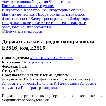
моечные машины
Хирургия
Дезинфекция
Биотехнологическая продукция
Инкубаторы лабораторные
Лабораторные сушилки
Магнитные частицы
Лабораторный пластик
Боксы
биобезопасности
Камеры роста растений
Лабораторная
холодильная камера
ВИВАРИЙ
Общелабораторное
оборудование
Экспресс-тесты
Держатель электродов одноразовый
E2516, код E2516
Производитель:
MEDTRONIC-COVIDIEN
Категория:
Электрохирургия
Фасовка:
1 шт.
Статус:
В наличии
Срок поставки:
уточняется менеджером
Документы:
РУ / сертификат / инструкция по запросу
Запросить стоимость
Получить КП для юрлица
Запросить
документы
Подобрать расходники
Портативное решение для подбора, поставки и комплектации
медицинского оборудования.