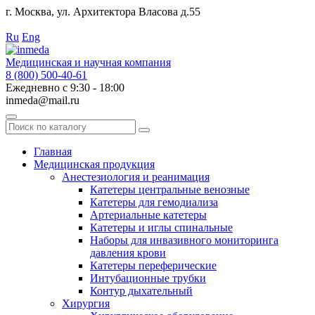
г. Москва, ул. Архитектора Власова д.55
Работаем с 2010 года.
Ru
Eng
Медицинская и научная компания
8 (800) 500-40-61
Ежедневно с 9:30 - 18:00
inmeda@mail.ru
Поиск
по
каталогу
Главная
Медицинская продукция
Анестезиология и реанимация
Катетеры центральные венозные
Катетеры для гемодиализа
Артериальные катетеры
Катетеры и иглы спинальные
Наборы для инвазивного мониторинга
давления крови
Катетеры переферические
Интубационные трубки
Контур дыхательный
Хирургия