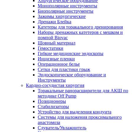
Хирургическое оборудование
Монополярные инструменты
Биополярные инструменты
Зажимы хирургические
Дренажи Блейка
Катетеры для торакального дренирования
Наборы дренажных катетеров с мешком и
помпой Biovac
Шовный материал
Гемостатики
Гибкие медицинские эндоскопы
Инцизные пленки
Операционное белье
Сетки для пластики грыж
Эндоскопическое оборудование и
Инструменты
Кардио-сосудистая хирургия
Торакальные ранорасширители для АКШ по
методике Off Pump
Позиционеры
Стабилизаторы
Устройство для выделения кондуита
Системы для наложения проксимального
анастомоза
Сдуватель/Увлажнитель