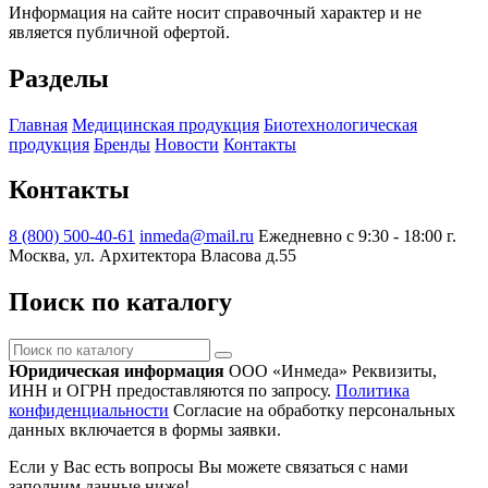
Информация на сайте носит справочный характер и не
является публичной офертой.
Разделы
Главная
Медицинская продукция
Биотехнологическая
продукция
Бренды
Новости
Контакты
Контакты
8 (800) 500-40-61
inmeda@mail.ru
Ежедневно с 9:30 - 18:00
г.
Москва, ул. Архитектора Власова д.55
Поиск по каталогу
Поиск
по
Юридическая информация
ООО «Инмеда»
Реквизиты,
каталогу
ИНН и ОГРН предоставляются по запросу.
Политика
конфиденциальности
Согласие на обработку персональных
данных включается в формы заявки.
Если у Вас есть вопросы Вы можете связаться с нами
заполним данные ниже!