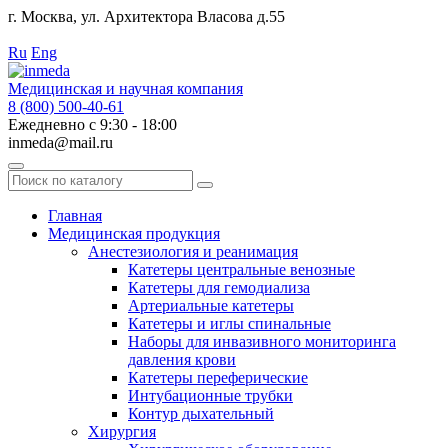
г. Москва, ул. Архитектора Власова д.55
Работаем с 2010 года.
Ru
Eng
Медицинская и научная компания
8 (800) 500-40-61
Ежедневно с 9:30 - 18:00
inmeda@mail.ru
Поиск
по
каталогу
Главная
Медицинская продукция
Анестезиология и реанимация
Катетеры центральные венозные
Катетеры для гемодиализа
Артериальные катетеры
Катетеры и иглы спинальные
Наборы для инвазивного мониторинга
давления крови
Катетеры переферические
Интубационные трубки
Контур дыхательный
Хирургия