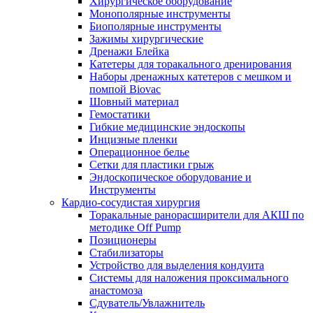
Хирургическое оборудование
Монополярные инструменты
Биополярные инструменты
Зажимы хирургические
Дренажи Блейка
Катетеры для торакального дренирования
Наборы дренажных катетеров с мешком и
помпой Biovac
Шовный материал
Гемостатики
Гибкие медицинские эндоскопы
Инцизные пленки
Операционное белье
Сетки для пластики грыж
Эндоскопическое оборудование и
Инструменты
Кардио-сосудистая хирургия
Торакальные ранорасширители для АКШ по
методике Off Pump
Позиционеры
Стабилизаторы
Устройство для выделения кондуита
Системы для наложения проксимального
анастомоза
Сдуватель/Увлажнитель