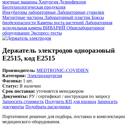
моечные машины
Хирургия
Дезинфекция
Биотехнологическая продукция
Инкубаторы лабораторные
Лабораторные сушилки
Магнитные частицы
Лабораторный пластик
Боксы
биобезопасности
Камеры роста растений
Лабораторная
холодильная камера
ВИВАРИЙ
Общелабораторное
оборудование
Экспресс-тесты
Держатель электродов одноразовый
E2515, код E2515
Производитель:
MEDTRONIC-COVIDIEN
Категория:
Электрохирургия
Фасовка:
1 шт.
Статус:
В наличии
Срок поставки:
уточняется менеджером
Документы:
РУ / сертификат / инструкция по запросу
Запросить стоимость
Получить КП для юрлица
Запросить
документы
Подобрать расходники
Портативное решение для подбора, поставки и комплектации
медицинского оборудования.