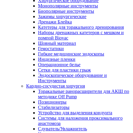
Хирургическое оборудование
Монополярные инструменты
Биополярные инструменты
Зажимы хирургические
Дренажи Блейка
Катетеры для торакального дренирования
Наборы дренажных катетеров с мешком и
помпой Biovac
Шовный материал
Гемостатики
Гибкие медицинские эндоскопы
Инцизные пленки
Операционное белье
Сетки для пластики грыж
Эндоскопическое оборудование и
Инструменты
Кардио-сосудистая хирургия
Торакальные ранорасширители для АКШ по
методике Off Pump
Позиционеры
Стабилизаторы
Устройство для выделения кондуита
Системы для наложения проксимального
анастомоза
Сдуватель/Увлажнитель