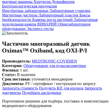
моечные машины
Хирургия
Дезинфекция
Биотехнологическая продукция
Инкубаторы лабораторные
Лабораторные сушилки
Магнитные частицы
Лабораторный пластик
Боксы
биобезопасности
Камеры роста растений
Лабораторная
холодильная камера
ВИВАРИЙ
Общелабораторное
оборудование
Экспресс-тесты
Частично многоразовый датчик
Oximax™ Oxiband, код OXI-P/I
Производитель:
MEDTRONIC-COVIDIEN
Категория:
Оборудование для пульсоксиметрии
Фасовка:
1 шт.
Статус:
В наличии
Срок поставки:
уточняется менеджером
Документы:
РУ / сертификат / инструкция по запросу
Запросить стоимость
Получить КП для юрлица
Запросить
документы
Подобрать расходники
Портативное решение для подбора, поставки и комплектации
медицинского оборудования.