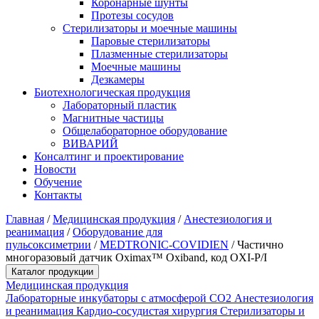
Коронарные шунты
Протезы сосудов
Стерилизаторы и моечные машины
Паровые стерилизаторы
Плазменные стерилизаторы
Моечные машины
Дезкамеры
Биотехнологическая продукция
Лабораторный пластик
Магнитные частицы
Общелабораторное оборудование
ВИВАРИЙ
Консалтинг и проектирование
Новости
Обучение
Контакты
Главная
/
Медицинская продукция
/
Анестезиология и
реанимация
/
Оборудование для
пульсоксиметрии
/
MEDTRONIC-COVIDIEN
/
Частично
многоразовый датчик Oximax™ Oxiband, код OXI-P/I
Каталог продукции
Медицинская продукция
Лабораторные инкубаторы с атмосферой CO2
Анестезиология
и реанимация
Кардио-сосудистая хирургия
Стерилизаторы и