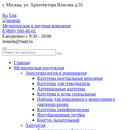
г. Москва, ул. Архитектора Власова д.55
Работаем с 2010 года.
Ru
Eng
Медицинская и научная компания
8 (800) 500-40-61
Ежедневно с 9:30 - 18:00
inmeda@mail.ru
Поиск
по
каталогу
Главная
Медицинская продукция
Анестезиология и реанимация
Катетеры центральные венозные
Катетеры для гемодиализа
Артериальные катетеры
Катетеры и иглы спинальные
Наборы для инвазивного мониторинга
давления крови
Катетеры переферические
Интубационные трубки
Контур дыхательный
Хирургия