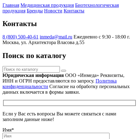
Главная
Медицинская продукция
Биотехнологическая
продукция
Бренды
Новости
Контакты
Контакты
8 (800) 500-40-61
inmeda@mail.ru
Ежедневно с 9:30 - 18:00
г.
Москва, ул. Архитектора Власова д.55
Поиск по каталогу
Поиск
по
Юридическая информация
ООО «Инмеда»
Реквизиты,
каталогу
ИНН и ОГРН предоставляются по запросу.
Политика
конфиденциальности
Согласие на обработку персональных
данных включается в формы заявки.
Если у Вас есть вопросы Вы можете связаться с нами
заполним данные ниже!
Имя
*