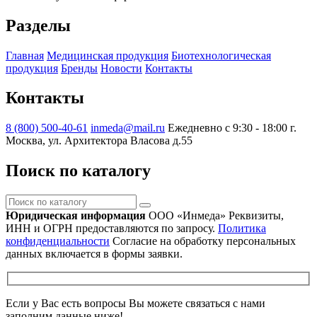
Разделы
Главная
Медицинская продукция
Биотехнологическая
продукция
Бренды
Новости
Контакты
Контакты
8 (800) 500-40-61
inmeda@mail.ru
Ежедневно с 9:30 - 18:00
г.
Москва, ул. Архитектора Власова д.55
Поиск по каталогу
Поиск
по
Юридическая информация
ООО «Инмеда»
Реквизиты,
каталогу
ИНН и ОГРН предоставляются по запросу.
Политика
конфиденциальности
Согласие на обработку персональных
данных включается в формы заявки.
Если у Вас есть вопросы Вы можете связаться с нами
заполним данные ниже!