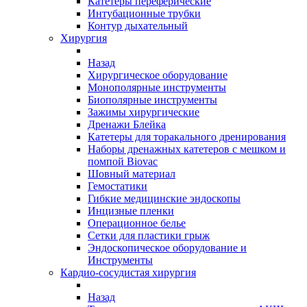
Катетеры переферические
Интубационные трубки
Контур дыхательный
Хирургия
Назад
Хирургическое оборудование
Монополярные инструменты
Биополярные инструменты
Зажимы хирургические
Дренажи Блейка
Катетеры для торакального дренирования
Наборы дренажных катетеров с мешком и
помпой Biovac
Шовный материал
Гемостатики
Гибкие медицинские эндоскопы
Инцизные пленки
Операционное белье
Сетки для пластики грыж
Эндоскопическое оборудование и
Инструменты
Кардио-сосудистая хирургия
Назад