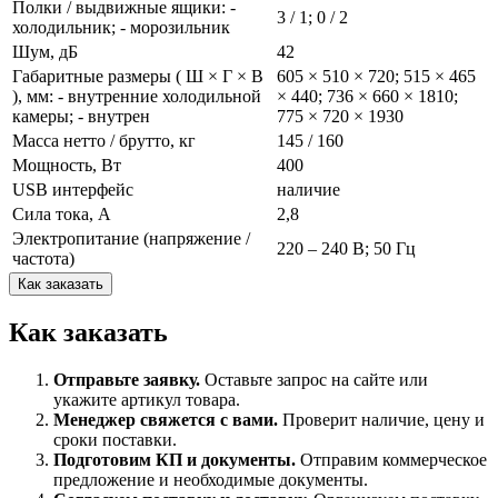
Полки / выдвижные ящики: -
3 / 1; 0 / 2
холодильник; - морозильник
Шум, дБ
42
Габаритные размеры ( Ш × Г × В
605 × 510 × 720; 515 × 465
), мм: - внутренние холодильной
× 440; 736 × 660 × 1810;
камеры; - внутрен
775 × 720 × 1930
Масса нетто / брутто, кг
145 / 160
Мощность, Вт
400
USB интерфейс
наличие
Сила тока, А
2,8
Электропитание (напряжение /
220 – 240 В; 50 Гц
частота)
Как заказать
Как заказать
Отправьте заявку.
Оставьте запрос на сайте или
укажите артикул товара.
Менеджер свяжется с вами.
Проверит наличие, цену и
сроки поставки.
Подготовим КП и документы.
Отправим коммерческое
предложение и необходимые документы.