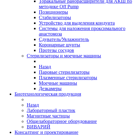
Торакальные ранорасширители для АКШ по
методике Off Pump
Позиционеры
Стабилизаторы
Устройство для выделения кондуита
Системы для наложения проксимального
анастомоза
Сдуватель/Увлажнитель
Коронарные шунты
Протезы сосудов
Стерилизаторы и моечные машины
Назад
Паровые стерилизаторы
Плазменные стерилизаторы
Моечные машины
Дезкамеры
Биотехнологическая продукция
Назад
Лабораторный пластик
Магнитные частицы
Общелабораторное оборудование
ВИВАРИЙ
Консалтинг и проектирование