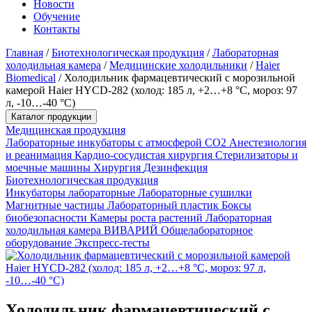
Новости
Обучение
Контакты
Главная
/
Биотехнологическая продукция
/
Лабораторная
холодильная камера
/
Медицинские холодильники
/
Haier
Biomedical
/
Холодильник фармацевтический с морозильной
камерой Haier HYCD-282 (холод: 185 л, +2…+8 °C, мороз: 97
л, -10…-40 °C)
Каталог продукции
Медицинская продукция
Лабораторные инкубаторы с атмосферой CO2
Анестезиология
и реанимация
Кардио-сосудистая хирургия
Стерилизаторы и
моечные машины
Хирургия
Дезинфекция
Биотехнологическая продукция
Инкубаторы лабораторные
Лабораторные сушилки
Магнитные частицы
Лабораторный пластик
Боксы
биобезопасности
Камеры роста растений
Лабораторная
холодильная камера
ВИВАРИЙ
Общелабораторное
оборудование
Экспресс-тесты
Холодильник фармацевтический с