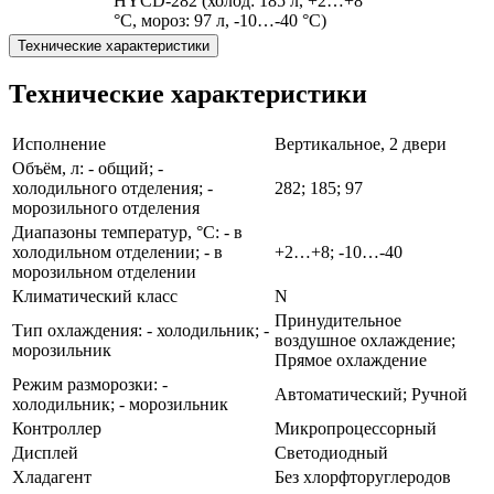
HYCD-282 (холод: 185 л, +2…+8
°C, мороз: 97 л, -10…-40 °C)
Технические характеристики
Технические характеристики
Исполнение
Вертикальное, 2 двери
Объём, л: - общий; -
холодильного отделения; -
282; 185; 97
морозильного отделения
Диапазоны температур, °С: - в
холодильном отделении; - в
+2…+8; -10…-40
морозильном отделении
Климатический класс
N
Принудительное
Тип охлаждения: - холодильник; -
воздушное охлаждение;
морозильник
Прямое охлаждение
Режим разморозки: -
Автоматический; Ручной
холодильник; - морозильник
Контроллер
Микропроцессорный
Дисплей
Светодиодный
Хладагент
Без хлорфторуглеродов