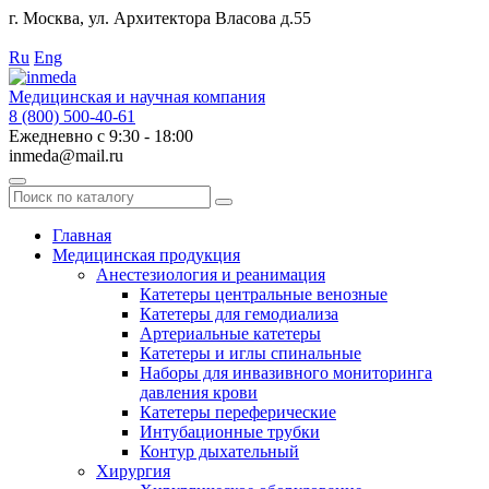
г. Москва, ул. Архитектора Власова д.55
Работаем с 2010 года.
Ru
Eng
Медицинская и научная компания
8 (800) 500-40-61
Ежедневно с 9:30 - 18:00
inmeda@mail.ru
Поиск
по
каталогу
Главная
Медицинская продукция
Анестезиология и реанимация
Катетеры центральные венозные
Катетеры для гемодиализа
Артериальные катетеры
Катетеры и иглы спинальные
Наборы для инвазивного мониторинга
давления крови
Катетеры переферические
Интубационные трубки
Контур дыхательный
Хирургия