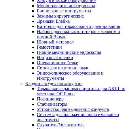
Хирургическое оборудование
Монополярные инструменты
Биополярные инструменты
Зажимы хирургические
Дренажи Блейка
Катетеры для торакального дренирования
Наборы дренажных катетеров с мешком и
помпой Biovac
Шовный материал
Гемостатики
Гибкие медицинские эндоскопы
Инцизные пленки
Операционное белье
Сетки для пластики грыж
Эндоскопическое оборудование и
Инструменты
Кардио-сосудистая хирургия
Торакальные ранорасширители для АКШ по
методике Off Pump
Позиционеры
Стабилизаторы
Устройство для выделения кондуита
Системы для наложения проксимального
анастомоза
Сдуватель/Увлажнитель