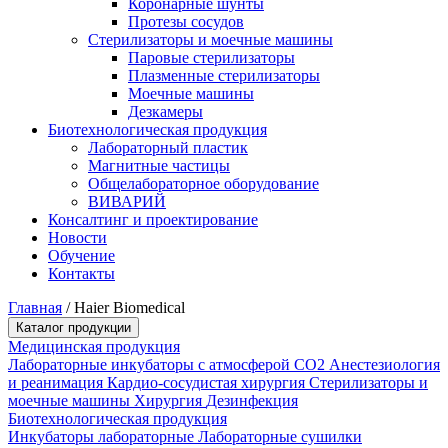
Коронарные шунты
Протезы сосудов
Стерилизаторы и моечные машины
Паровые стерилизаторы
Плазменные стерилизаторы
Моечные машины
Дезкамеры
Биотехнологическая продукция
Лабораторный пластик
Магнитные частицы
Общелабораторное оборудование
ВИВАРИЙ
Консалтинг и проектирование
Новости
Обучение
Контакты
Главная
/
Haier Biomedical
Каталог продукции
Медицинская продукция
Лабораторные инкубаторы с атмосферой CO2
Анестезиология
и реанимация
Кардио-сосудистая хирургия
Стерилизаторы и
моечные машины
Хирургия
Дезинфекция
Биотехнологическая продукция
Инкубаторы лабораторные
Лабораторные сушилки