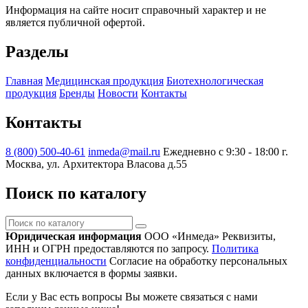
Информация на сайте носит справочный характер и не
является публичной офертой.
Разделы
Главная
Медицинская продукция
Биотехнологическая
продукция
Бренды
Новости
Контакты
Контакты
8 (800) 500-40-61
inmeda@mail.ru
Ежедневно с 9:30 - 18:00
г.
Москва, ул. Архитектора Власова д.55
Поиск по каталогу
Поиск
по
Юридическая информация
ООО «Инмеда»
Реквизиты,
каталогу
ИНН и ОГРН предоставляются по запросу.
Политика
конфиденциальности
Согласие на обработку персональных
данных включается в формы заявки.
Если у Вас есть вопросы Вы можете связаться с нами