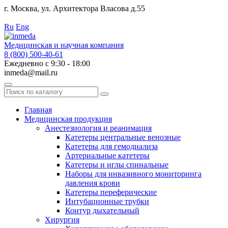
г. Москва, ул. Архитектора Власова д.55
Работаем с 2010 года.
Ru
Eng
Медицинская и научная компания
8 (800) 500-40-61
Ежедневно с 9:30 - 18:00
inmeda@mail.ru
Поиск
по
каталогу
Главная
Медицинская продукция
Анестезиология и реанимация
Катетеры центральные венозные
Катетеры для гемодиализа
Артериальные катетеры
Катетеры и иглы спинальные
Наборы для инвазивного мониторинга
давления крови
Катетеры переферические
Интубационные трубки
Контур дыхательный
Хирургия