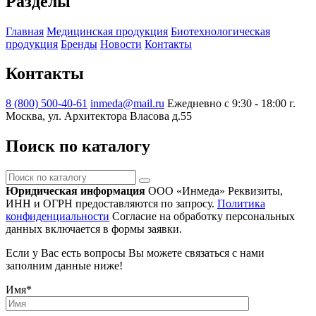
Разделы
Главная
Медицинская продукция
Биотехнологическая
продукция
Бренды
Новости
Контакты
Контакты
8 (800) 500-40-61
inmeda@mail.ru
Ежедневно с 9:30 - 18:00
г.
Москва, ул. Архитектора Власова д.55
Поиск по каталогу
Поиск
по
Юридическая информация
ООО «Инмеда»
Реквизиты,
каталогу
ИНН и ОГРН предоставляются по запросу.
Политика
конфиденциальности
Согласие на обработку персональных
данных включается в формы заявки.
Если у Вас есть вопросы Вы можете связаться с нами
заполним данные ниже!
Имя
*