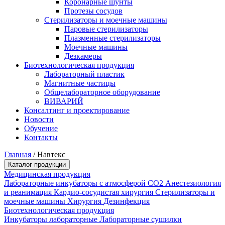
Коронарные шунты
Протезы сосудов
Стерилизаторы и моечные машины
Паровые стерилизаторы
Плазменные стерилизаторы
Моечные машины
Дезкамеры
Биотехнологическая продукция
Лабораторный пластик
Магнитные частицы
Общелабораторное оборудование
ВИВАРИЙ
Консалтинг и проектирование
Новости
Обучение
Контакты
Главная
/
Навтекс
Каталог продукции
Медицинская продукция
Лабораторные инкубаторы с атмосферой CO2
Анестезиология
и реанимация
Кардио-сосудистая хирургия
Стерилизаторы и
моечные машины
Хирургия
Дезинфекция
Биотехнологическая продукция
Инкубаторы лабораторные
Лабораторные сушилки