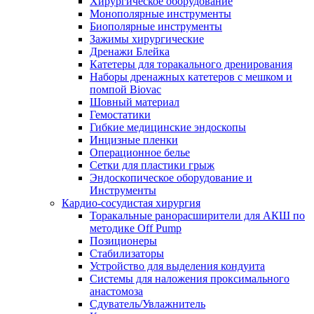
Хирургическое оборудование
Монополярные инструменты
Биополярные инструменты
Зажимы хирургические
Дренажи Блейка
Катетеры для торакального дренирования
Наборы дренажных катетеров с мешком и
помпой Biovac
Шовный материал
Гемостатики
Гибкие медицинские эндоскопы
Инцизные пленки
Операционное белье
Сетки для пластики грыж
Эндоскопическое оборудование и
Инструменты
Кардио-сосудистая хирургия
Торакальные ранорасширители для АКШ по
методике Off Pump
Позиционеры
Стабилизаторы
Устройство для выделения кондуита
Системы для наложения проксимального
анастомоза
Сдуватель/Увлажнитель