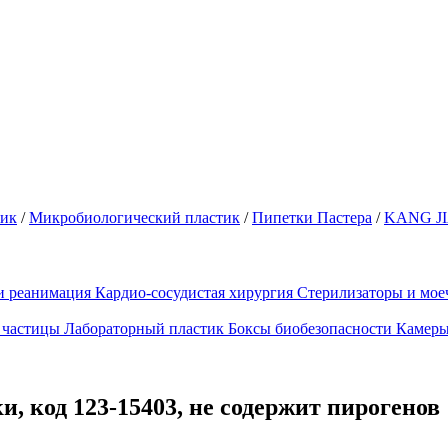
тик
/
Микробиологический пластик
/
Пипетки Пастера
/
KANG J
и реанимация
Кардио-сосудистая хирургия
Стерилизаторы и мо
 частицы
Лабораторный пластик
Боксы биобезопасности
Камеры
 код 123-15403, не содержит пирогенов