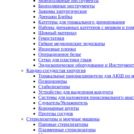
Монополярные инструменты
Биополярные инструменты
Зажимы хирургические
Дренажи Блейка
Катетеры для торакального дренирования
Наборы дренажных катетеров с мешком и пом
Шовный материал
Гемостатики
Гибкие медицинские эндоскопы
Инцизные пленки
Операционное белье
Сетки для пластики грыж
Эндоскопическое оборудование и Инструмен
Кардио-сосудистая хирургия
Торакальные ранорасширители для АКШ по м
Позиционеры
Стабилизаторы
Устройство для выделения кондуита
Системы для наложения проксимального анас
Сдуватель/Увлажнитель
Коронарные шунты
Протезы сосудов
Стерилизаторы и моечные машины
Паровые стерилизаторы
Плазменные стерилизаторы