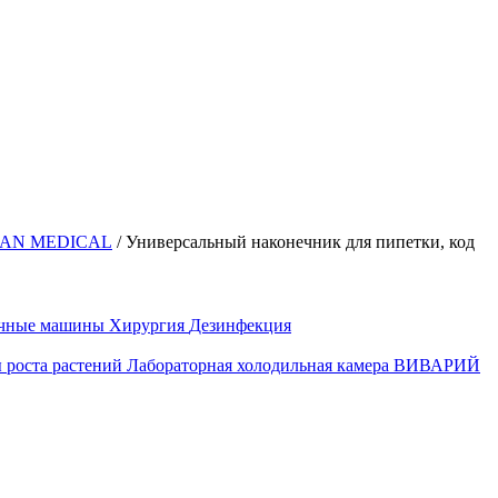
IAN MEDICAL
/
Универсальный наконечник для пипетки, код
ечные машины
Хирургия
Дезинфекция
 роста растений
Лабораторная холодильная камера
ВИВАРИЙ