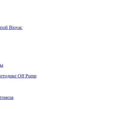
пой Biovac
ты
етодике Off Pump
томоза