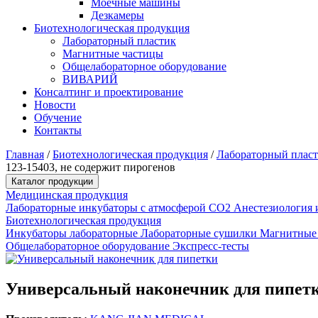
Моечные машины
Дезкамеры
Биотехнологическая продукция
Лабораторный пластик
Магнитные частицы
Общелабораторное оборудование
ВИВАРИЙ
Консалтинг и проектирование
Новости
Обучение
Контакты
Главная
/
Биотехнологическая продукция
/
Лабораторный плас
123-15403, не содержит пирогенов
Каталог продукции
Медицинская продукция
Лабораторные инкубаторы с атмосферой CO2
Анестезиология 
Биотехнологическая продукция
Инкубаторы лабораторные
Лабораторные сушилки
Магнитные
Общелабораторное оборудование
Экспресс-тесты
Универсальный наконечник для пипетки,