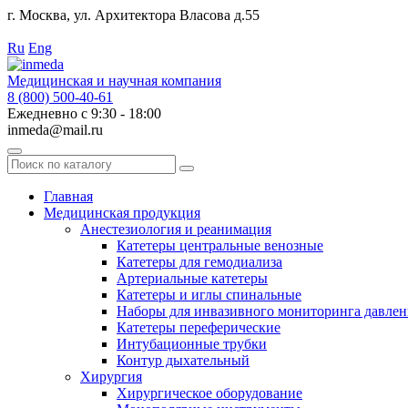
г. Москва, ул. Архитектора Власова д.55
Работаем с 2010 года.
Ru
Eng
Медицинская и научная компания
8 (800) 500-40-61
Ежедневно с 9:30 - 18:00
inmeda@mail.ru
Поиск
по
каталогу
Главная
Медицинская продукция
Анестезиология и реанимация
Катетеры центральные венозные
Катетеры для гемодиализа
Артериальные катетеры
Катетеры и иглы спинальные
Наборы для инвазивного мониторинга давлен
Катетеры переферические
Интубационные трубки
Контур дыхательный
Хирургия
Хирургическое оборудование