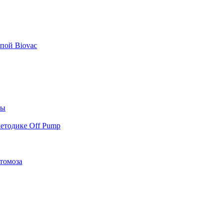
пой Biovac
ты
етодике Off Pump
томоза