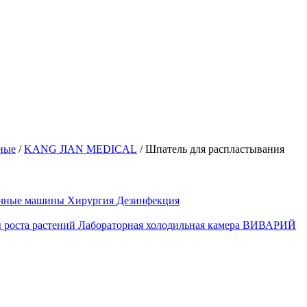
ные
/
KANG JIAN MEDICAL
/
Шпатель для распластывания
ечные машины
Хирургия
Дезинфекция
 роста растений
Лабораторная холодильная камера
ВИВАРИЙ