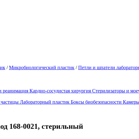
тик
/
Микробиологический пластик
/
Петли и шпатели лаборатор
и реанимация
Кардио-сосудистая хирургия
Стерилизаторы и мо
 частицы
Лабораторный пластик
Боксы биобезопасности
Камеры
од 168-0021, стерильный