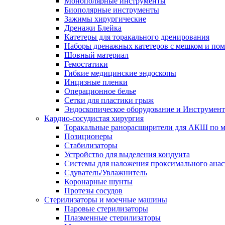
Монополярные инструменты
Биополярные инструменты
Зажимы хирургические
Дренажи Блейка
Катетеры для торакального дренирования
Наборы дренажных катетеров с мешком и пом
Шовный материал
Гемостатики
Гибкие медицинские эндоскопы
Инцизные пленки
Операционное белье
Сетки для пластики грыж
Эндоскопическое оборудование и Инструмен
Кардио-сосудистая хирургия
Торакальные ранорасширители для АКШ по м
Позиционеры
Стабилизаторы
Устройство для выделения кондуита
Системы для наложения проксимального анас
Сдуватель/Увлажнитель
Коронарные шунты
Протезы сосудов
Стерилизаторы и моечные машины
Паровые стерилизаторы
Плазменные стерилизаторы