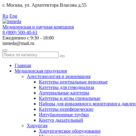
г. Москва, ул. Архитектора Власова д.55
Работаем с 2010 года.
Ru
Eng
Медицинская и научная компания
8 (800) 500-40-61
Ежедневно с 9:30 - 18:00
inmeda@mail.ru
Поиск
по
каталогу
Главная
Медицинская продукция
Анестезиология и реанимация
Катетеры центральные венозные
Катетеры для гемодиализа
Артериальные катетеры
Катетеры и иглы спинальные
Наборы для инвазивного мониторинга давлен
Катетеры переферические
Интубационные трубки
Контур дыхательный
Хирургия
Хирургическое оборудование