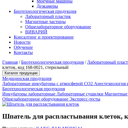
Моечные машины
Дезкамеры
Биотехнологическая продукция
Лабораторный пластик
Магнитные частицы
Общелабораторное оборудование
ВИВАРИЙ
Консалтинг и проектирование
Новости
Обучение
Контакты
Главная
/
Биотехнологическая продукция
/
Лабораторный плас
клеток, код 168-0021, стерильный
Каталог продукции
Медицинская продукция
Лабораторные инкубаторы с атмосферой CO2
Анестезиология 
Биотехнологическая продукция
Инкубаторы лабораторные
Лабораторные сушилки
Магнитные
Общелабораторное оборудование
Экспресс-тесты
Шпатель для распластывания клеток, к