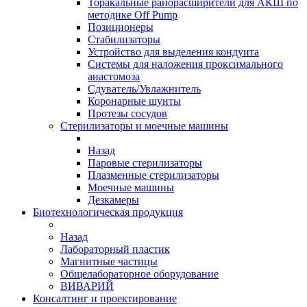
Торакальные ранорасширители для АКШ по
методике Off Pump
Позиционеры
Стабилизаторы
Устройство для выделения кондуита
Системы для наложения проксимального
анастомоза
Сдуватель/Увлажнитель
Коронарные шунты
Протезы сосудов
Стерилизаторы и моечные машины
Назад
Паровые стерилизаторы
Плазменные стерилизаторы
Моечные машины
Дезкамеры
Биотехнологическая продукция
Назад
Лабораторный пластик
Магнитные частицы
Общелабораторное оборудование
ВИВАРИЙ
Консалтинг и проектирование