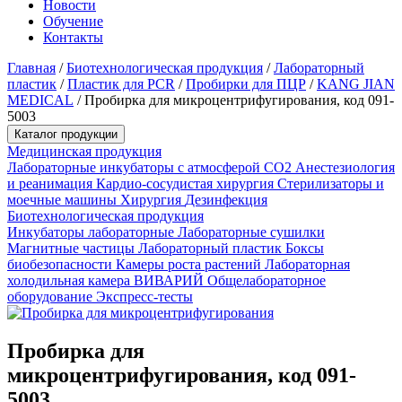
Новости
Обучение
Контакты
Главная
/
Биотехнологическая продукция
/
Лабораторный
пластик
/
Пластик для PCR
/
Пробирки для ПЦР
/
KANG JIAN
MEDICAL
/
Пробирка для микроцентрифугирования, код 091-
5003
Каталог продукции
Медицинская продукция
Лабораторные инкубаторы с атмосферой CO2
Анестезиология
и реанимация
Кардио-сосудистая хирургия
Стерилизаторы и
моечные машины
Хирургия
Дезинфекция
Биотехнологическая продукция
Инкубаторы лабораторные
Лабораторные сушилки
Магнитные частицы
Лабораторный пластик
Боксы
биобезопасности
Камеры роста растений
Лабораторная
холодильная камера
ВИВАРИЙ
Общелабораторное
оборудование
Экспресс-тесты
Пробирка для
микроцентрифугирования, код 091-
5003