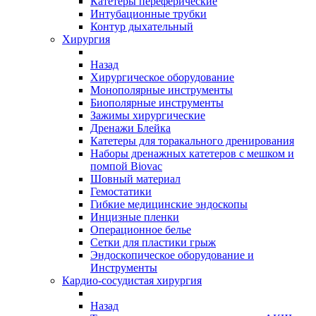
Катетеры переферические
Интубационные трубки
Контур дыхательный
Хирургия
Назад
Хирургическое оборудование
Монополярные инструменты
Биополярные инструменты
Зажимы хирургические
Дренажи Блейка
Катетеры для торакального дренирования
Наборы дренажных катетеров с мешком и
помпой Biovac
Шовный материал
Гемостатики
Гибкие медицинские эндоскопы
Инцизные пленки
Операционное белье
Сетки для пластики грыж
Эндоскопическое оборудование и
Инструменты
Кардио-сосудистая хирургия
Назад