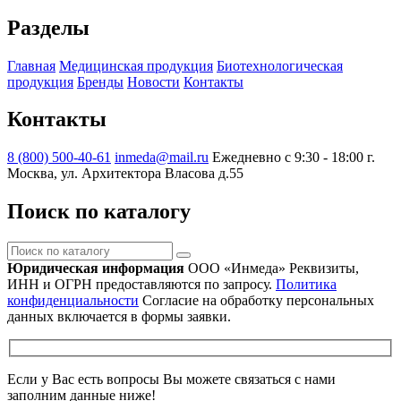
Разделы
Главная
Медицинская продукция
Биотехнологическая
продукция
Бренды
Новости
Контакты
Контакты
8 (800) 500-40-61
inmeda@mail.ru
Ежедневно с 9:30 - 18:00
г.
Москва, ул. Архитектора Власова д.55
Поиск по каталогу
Поиск
по
Юридическая информация
ООО «Инмеда»
Реквизиты,
каталогу
ИНН и ОГРН предоставляются по запросу.
Политика
конфиденциальности
Согласие на обработку персональных
данных включается в формы заявки.
Если у Вас есть вопросы Вы можете связаться с нами
заполним данные ниже!