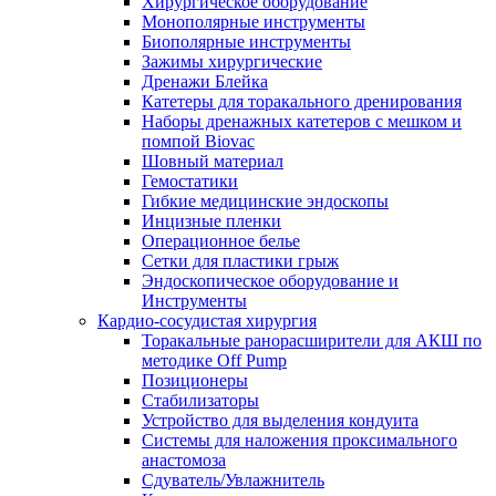
Хирургическое оборудование
Монополярные инструменты
Биополярные инструменты
Зажимы хирургические
Дренажи Блейка
Катетеры для торакального дренирования
Наборы дренажных катетеров с мешком и
помпой Biovac
Шовный материал
Гемостатики
Гибкие медицинские эндоскопы
Инцизные пленки
Операционное белье
Сетки для пластики грыж
Эндоскопическое оборудование и
Инструменты
Кардио-сосудистая хирургия
Торакальные ранорасширители для АКШ по
методике Off Pump
Позиционеры
Стабилизаторы
Устройство для выделения кондуита
Системы для наложения проксимального
анастомоза
Сдуватель/Увлажнитель