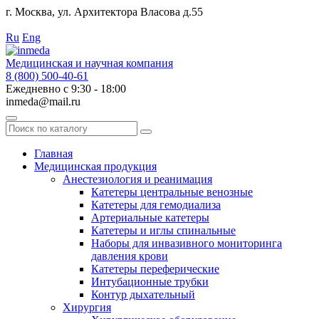
г. Москва, ул. Архитектора Власова д.55
Работаем с 2010 года.
Ru
Eng
Медицинская и научная компания
8 (800) 500-40-61
Ежедневно с 9:30 - 18:00
inmeda@mail.ru
Поиск
по
каталогу
Главная
Медицинская продукция
Анестезиология и реанимация
Катетеры центральные венозные
Катетеры для гемодиализа
Артериальные катетеры
Катетеры и иглы спинальные
Наборы для инвазивного мониторинга
давления крови
Катетеры переферические
Интубационные трубки
Контур дыхательный
Хирургия