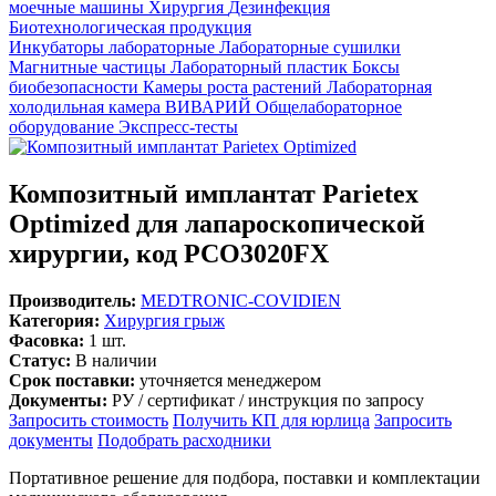
моечные машины
Хирургия
Дезинфекция
Биотехнологическая продукция
Инкубаторы лабораторные
Лабораторные сушилки
Магнитные частицы
Лабораторный пластик
Боксы
биобезопасности
Камеры роста растений
Лабораторная
холодильная камера
ВИВАРИЙ
Общелабораторное
оборудование
Экспресс-тесты
Композитный имплантат Parietex
Optimized для лапароскопической
хирургии, код PCO3020FX
Производитель:
MEDTRONIC-COVIDIEN
Категория:
Хирургия грыж
Фасовка:
1 шт.
Статус:
В наличии
Срок поставки:
уточняется менеджером
Документы:
РУ / сертификат / инструкция по запросу
Запросить стоимость
Получить КП для юрлица
Запросить
документы
Подобрать расходники
Портативное решение для подбора, поставки и комплектации