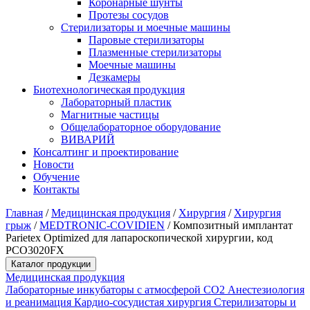
Коронарные шунты
Протезы сосудов
Стерилизаторы и моечные машины
Паровые стерилизаторы
Плазменные стерилизаторы
Моечные машины
Дезкамеры
Биотехнологическая продукция
Лабораторный пластик
Магнитные частицы
Общелабораторное оборудование
ВИВАРИЙ
Консалтинг и проектирование
Новости
Обучение
Контакты
Главная
/
Медицинская продукция
/
Хирургия
/
Хирургия
грыж
/
MEDTRONIC-COVIDIEN
/
Композитный имплантат
Parietex Optimized для лапароскопической хирургии, код
PCO3020FX
Каталог продукции
Медицинская продукция
Лабораторные инкубаторы с атмосферой CO2
Анестезиология
и реанимация
Кардио-сосудистая хирургия
Стерилизаторы и