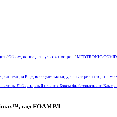
ция
/
Оборудование для пульсоксиметрии
/
MEDTRONIC-COVID
и реанимация
Кардио-сосудистая хирургия
Стерилизаторы и мо
 частицы
Лабораторный пластик
Боксы биобезопасности
Камеры
ximax™, код FOAMP/I