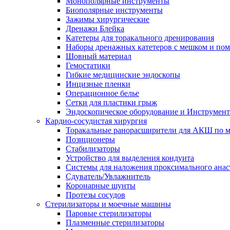
Монополярные инструменты
Биополярные инструменты
Зажимы хирургические
Дренажи Блейка
Катетеры для торакального дренирования
Наборы дренажных катетеров с мешком и пом
Шовный материал
Гемостатики
Гибкие медицинские эндоскопы
Инцизные пленки
Операционное белье
Сетки для пластики грыж
Эндоскопическое оборудование и Инструмен
Кардио-сосудистая хирургия
Торакальные ранорасширители для АКШ по м
Позиционеры
Стабилизаторы
Устройство для выделения кондуита
Системы для наложения проксимального анас
Сдуватель/Увлажнитель
Коронарные шунты
Протезы сосудов
Стерилизаторы и моечные машины
Паровые стерилизаторы
Плазменные стерилизаторы