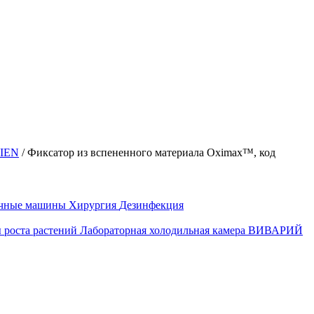
IEN
/
Фиксатор из вспененного материала Oximax™, код
ечные машины
Хирургия
Дезинфекция
 роста растений
Лабораторная холодильная камера
ВИВАРИЙ