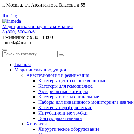
г. Москва, ул. Архитектора Власова д.55
Работаем с 2010 года.
Ru
Eng
Медицинская и научная компания
8 (800) 500-40-61
Ежедневно с 9:30 - 18:00
inmeda@mail.ru
Поиск
по
каталогу
Главная
Медицинская продукция
Анестезиология и реанимация
Катетеры центральные венозные
Катетеры для гемодиализа
Артериальные катетеры
Катетеры и иглы спинальные
Наборы для инвазивного мониторинга давлен
Катетеры переферические
Интубационные трубки
Контур дыхательный
Хирургия
Хирургическое оборудование