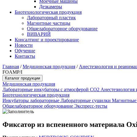
Моечные машины
Дезкамеры
Биотехнологическая продукция
Лабораторный пластик
Магнитные частицы
Общелабораторное оборудование
ВИВАРИЙ
Консалтинг и проектирование
Новости
Обучение
Контакты
Главная
/
Медицинская продукция
/
Анестезиология и реанима
FOAMP/I
Каталог продукции
Медицинская продукция
Лабораторные инкубаторы с атмосферой CO2
Анестезиология 
Биотехнологическая продукция
Инкубаторы лабораторные
Лабораторные сушилки
Магнитные
Общелабораторное оборудование
Экспресс-тесты
Фиксатор из вспененного материала O