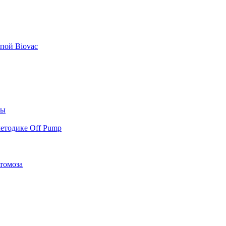
пой Biovac
ты
етодике Off Pump
томоза