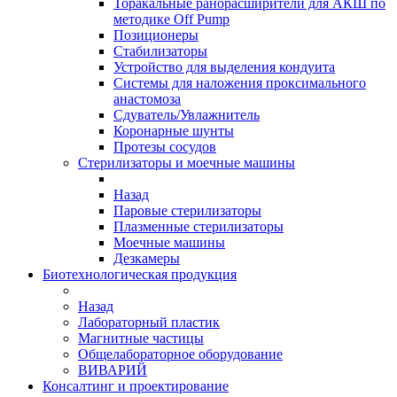
Торакальные ранорасширители для АКШ по
методике Off Pump
Позиционеры
Стабилизаторы
Устройство для выделения кондуита
Системы для наложения проксимального
анастомоза
Сдуватель/Увлажнитель
Коронарные шунты
Протезы сосудов
Стерилизаторы и моечные машины
Назад
Паровые стерилизаторы
Плазменные стерилизаторы
Моечные машины
Дезкамеры
Биотехнологическая продукция
Назад
Лабораторный пластик
Магнитные частицы
Общелабораторное оборудование
ВИВАРИЙ
Консалтинг и проектирование