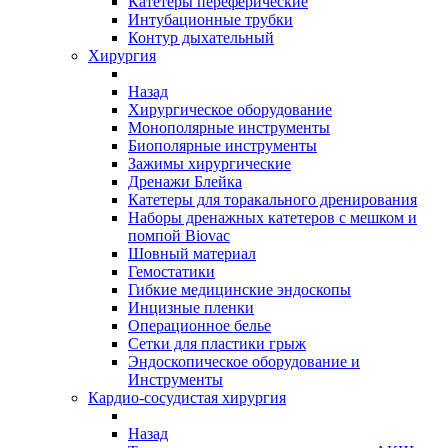
Катетеры переферические
Интубационные трубки
Контур дыхательный
Хирургия
Назад
Хирургическое оборудование
Монополярные инструменты
Биополярные инструменты
Зажимы хирургические
Дренажи Блейка
Катетеры для торакального дренирования
Наборы дренажных катетеров с мешком и
помпой Biovac
Шовный материал
Гемостатики
Гибкие медицинские эндоскопы
Инцизные пленки
Операционное белье
Сетки для пластики грыж
Эндоскопическое оборудование и
Инструменты
Кардио-сосудистая хирургия
Назад