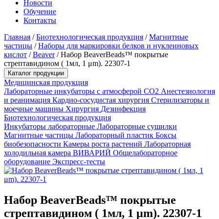
Новости
Обучение
Контакты
Главная
/
Биотехнологическая продукция
/
Магнитные
частицы
/
Наборы для маркировки белков и нуклеиновых
кислот
/
Beaver
/
Набор BeaverBeads™ покрытые
стрептавидином ( 1мл, 1 μm). 22307-1
Каталог продукции
Медицинская продукция
Лабораторные инкубаторы с атмосферой CO2
Анестезиология
и реанимация
Кардио-сосудистая хирургия
Стерилизаторы и
моечные машины
Хирургия
Дезинфекция
Биотехнологическая продукция
Инкубаторы лабораторные
Лабораторные сушилки
Магнитные частицы
Лабораторный пластик
Боксы
биобезопасности
Камеры роста растений
Лабораторная
холодильная камера
ВИВАРИЙ
Общелабораторное
оборудование
Экспресс-тесты
Набор BeaverBeads™ покрытые
стрептавидином ( 1мл, 1 μm). 22307-1