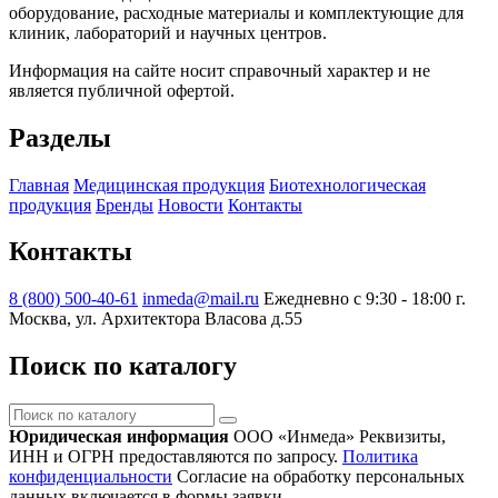
оборудование, расходные материалы и комплектующие для
клиник, лабораторий и научных центров.
Информация на сайте носит справочный характер и не
является публичной офертой.
Разделы
Главная
Медицинская продукция
Биотехнологическая
продукция
Бренды
Новости
Контакты
Контакты
8 (800) 500-40-61
inmeda@mail.ru
Ежедневно с 9:30 - 18:00
г.
Москва, ул. Архитектора Власова д.55
Поиск по каталогу
Поиск
по
Юридическая информация
ООО «Инмеда»
Реквизиты,
каталогу
ИНН и ОГРН предоставляются по запросу.
Политика
конфиденциальности
Согласие на обработку персональных
данных включается в формы заявки.