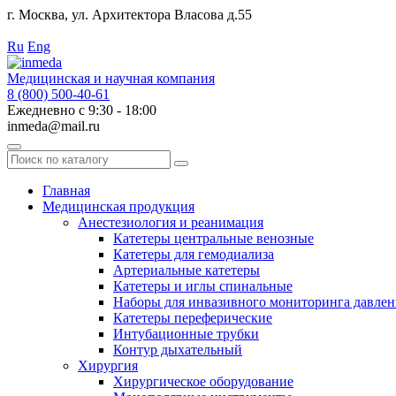
г. Москва, ул. Архитектора Власова д.55
Работаем с 2010 года.
Ru
Eng
Медицинская и научная компания
8 (800) 500-40-61
Ежедневно с 9:30 - 18:00
inmeda@mail.ru
Поиск
по
каталогу
Главная
Медицинская продукция
Анестезиология и реанимация
Катетеры центральные венозные
Катетеры для гемодиализа
Артериальные катетеры
Катетеры и иглы спинальные
Наборы для инвазивного мониторинга давлен
Катетеры переферические
Интубационные трубки
Контур дыхательный
Хирургия
Хирургическое оборудование