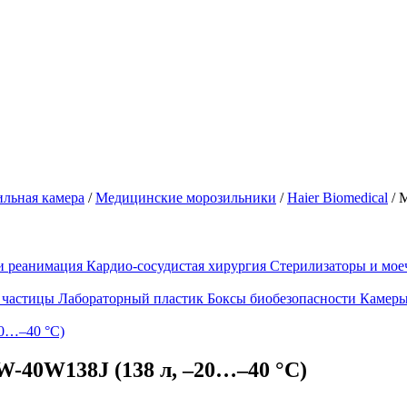
ильная камера
/
Медицинские морозильники
/
Haier Biomedical
/
М
и реанимация
Кардио-сосудистая хирургия
Стерилизаторы и мо
 частицы
Лабораторный пластик
Боксы биобезопасности
Камеры
-40W138J (138 л, –20…–40 °C)