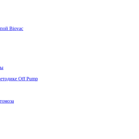
пой Biovac
ты
етодике Off Pump
томоза