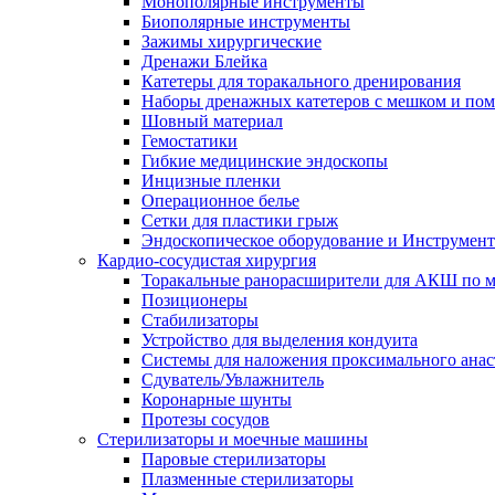
Монополярные инструменты
Биополярные инструменты
Зажимы хирургические
Дренажи Блейка
Катетеры для торакального дренирования
Наборы дренажных катетеров с мешком и пом
Шовный материал
Гемостатики
Гибкие медицинские эндоскопы
Инцизные пленки
Операционное белье
Сетки для пластики грыж
Эндоскопическое оборудование и Инструмен
Кардио-сосудистая хирургия
Торакальные ранорасширители для АКШ по м
Позиционеры
Стабилизаторы
Устройство для выделения кондуита
Системы для наложения проксимального анас
Сдуватель/Увлажнитель
Коронарные шунты
Протезы сосудов
Стерилизаторы и моечные машины
Паровые стерилизаторы
Плазменные стерилизаторы