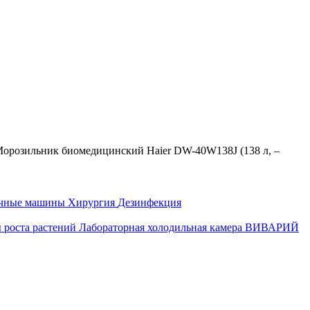
орозильник биомедицинский Haier DW-40W138J (138 л, –
ечные машины
Хирургия
Дезинфекция
 роста растений
Лабораторная холодильная камера
ВИВАРИЙ