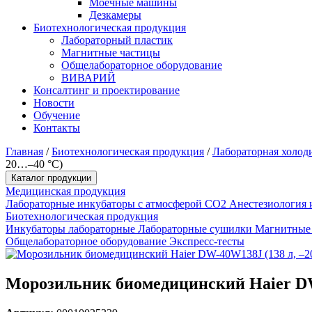
Моечные машины
Дезкамеры
Биотехнологическая продукция
Лабораторный пластик
Магнитные частицы
Общелабораторное оборудование
ВИВАРИЙ
Консалтинг и проектирование
Новости
Обучение
Контакты
Главная
/
Биотехнологическая продукция
/
Лабораторная холод
20…–40 °C)
Каталог продукции
Медицинская продукция
Лабораторные инкубаторы с атмосферой CO2
Анестезиология 
Биотехнологическая продукция
Инкубаторы лабораторные
Лабораторные сушилки
Магнитные
Общелабораторное оборудование
Экспресс-тесты
Морозильник биомедицинский Haier DW